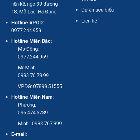
liền kề, ngõ 39 đường
Dự án tiêu biểu
18, Mỗ Lao, Hà Đông
Liên hệ
Hotline VPGD:
0977.244.959
Hotline Miền Bắc:
Ms Đông:
0977.244.959
Mr Minh:
0983.76.78.99
VPDG: 07899.51555
Hotline Miền Nam:
Phương:
096.474.5289
Minh : 0983.767.899
E-mail: