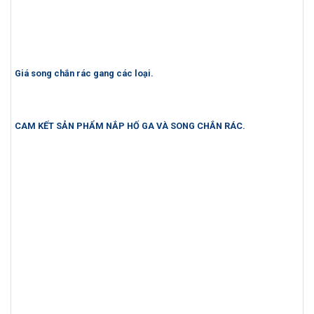
Giá song chắn rác gang các loại.
CAM KẾT SẢN PHẨM NẮP HỐ GA VÀ SONG CHẮN RÁC.