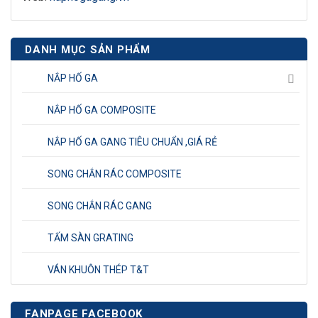
DANH MỤC SẢN PHẨM
NẮP HỐ GA
NẮP HỐ GA COMPOSITE
NẮP HỐ GA GANG TIÊU CHUẨN ,GIÁ RẺ
SONG CHẮN RÁC COMPOSITE
SONG CHẮN RÁC GANG
TẤM SÀN GRATING
VÁN KHUÔN THÉP T&T
FANPAGE FACEBOOK