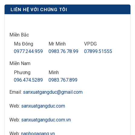
LIÊN HỆ VỚI CHÚNG TÔI
Miền Bắc
Ms Đông
Mr Minh
VPDG
0977.244.959
0983.76.78.99
07899.51555
Miền Nam
Phương
Minh
096.474.5289
0983.767.899
Email:
sanxuatgangduc@gmail.com
Web:
sanxuatgangduc.com
Web:
sanxuatgangduc.com.vn
Web:
naphogagang.vn