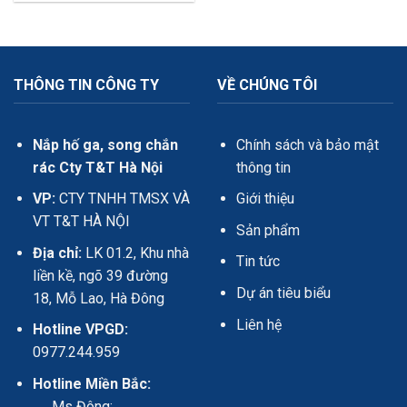
THÔNG TIN CÔNG TY
VỀ CHÚNG TÔI
Nắp hố ga, song chắn
Chính sách và bảo mật
rác Cty T&T Hà Nội
thông tin
VP:
CTY TNHH TMSX VÀ
Giới thiệu
VT T&T HÀ NỘI
Sản phẩm
Địa chỉ:
LK 01.2, Khu nhà
Tin tức
liền kề, ngõ 39 đường
Dự án tiêu biểu
18, Mỗ Lao, Hà Đông
Liên hệ
Hotline VPGD:
0977.244.959
Hotline Miền Bắc:
Ms Đông: