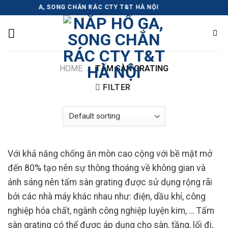
Skip
 HỐ GA, SONG CHẮN RÁC CTY T&T HÀ NỘI
to
content
HOME
/
TẤM SÀN GRATING
FILTER
Với khả năng chống ăn mòn cao cộng với bề mặt mở
đến 80% tạo nên sự thông thoáng về không gian và
ánh sáng nên tấm sàn grating được sử dụng rộng rãi
bởi các nhà máy khác nhau như: điện, dầu khí, công
nghiệp hóa chất, ngành công nghiệp luyện kim, …
Tấm
sàn grating có thể được áp dụng cho sàn, tầng, lối đi,