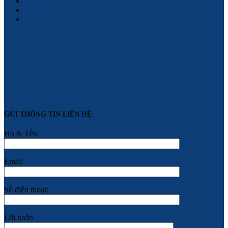
Tin tức
Dự án tiêu biểu
Liên hệ
GỬI THÔNG TIN LIÊN HỆ
Họ & Tên
Email
Số điện thoại:
Lời nhắn