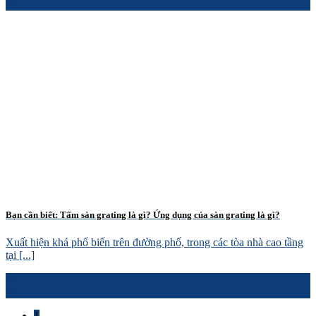
Th5
Bạn cần biết: Tấm sàn grating là gì? Ứng dụng của sàn grating là gì?
Xuất hiện khá phổ biến trên đường phố, trong các tòa nhà cao tầng
tại [...]
16
Th5
1