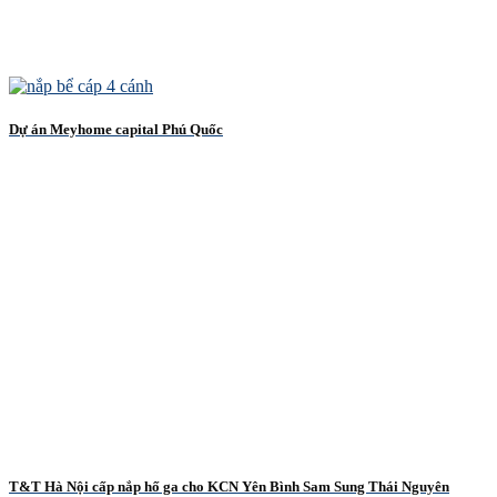
Dự án Meyhome capital Phú Quốc
T&T Hà Nội cấp nắp hố ga cho KCN Yên Bình Sam Sung Thái Nguyên