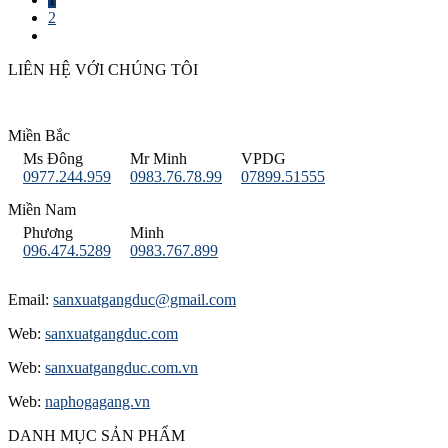
2
LIÊN HỆ VỚI CHÚNG TÔI
Miền Bắc
Ms Đông
Mr Minh
VPDG
0977.244.959
0983.76.78.99
07899.51555
Miền Nam
Phương
Minh
096.474.5289
0983.767.899
Email:
sanxuatgangduc@gmail.com
Web:
sanxuatgangduc.com
Web:
sanxuatgangduc.com.vn
Web:
naphogagang.vn
DANH MỤC SẢN PHẨM