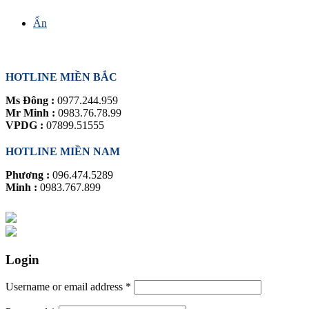
Ẩn
HỖ TRỢ TRỰC TUYẾN
HOTLINE MIỀN BẮC
Ms Đông :
0977.244.959
Mr Minh :
0983.76.78.99
VPDG :
07899.51555
HOTLINE MIỀN NAM
Phương :
096.474.5289
Minh :
0983.767.899
Login
Username or email address
*