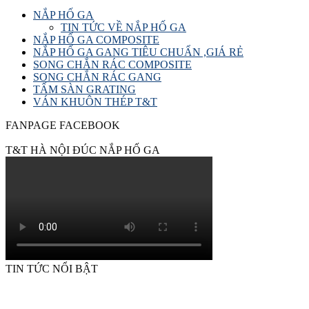
NẮP HỐ GA
TIN TỨC VỀ NẮP HỐ GA
NẮP HỐ GA COMPOSITE
NẮP HỐ GA GANG TIÊU CHUẨN ,GIÁ RẺ
SONG CHẮN RÁC COMPOSITE
SONG CHẮN RÁC GANG
TẤM SÀN GRATING
VÁN KHUÔN THÉP T&T
FANPAGE FACEBOOK
T&T HÀ NỘI ĐÚC NẮP HỐ GA
TIN TỨC NỔI BẬT