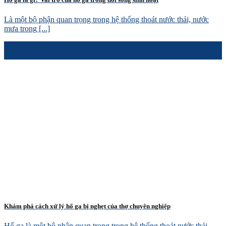
Là một bộ phận quan trọng trong hệ thống thoát nước thải, nước
mưa trong [...]
16
Th5
Khám phá cách xử lý hố ga bị nghẹt của thợ chuyên nghiệp
Hố ga là một bộ phận quan trọng trong hệ thống thoát nước thải,