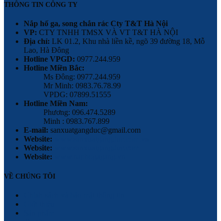
THÔNG TIN CÔNG TY
Nắp hố ga, song chắn rác Cty T&T Hà Nội
VP:
CTY TNHH TMSX VÀ VT T&T HÀ NỘI
Địa chỉ:
LK 01.2, Khu nhà liền kề, ngõ 39 đường 18, Mỗ
Lao, Hà Đông
Hotline VPGD:
0977.244.959
Hotline Miền Bắc:
Ms Đông: 0977.244.959
Mr Minh: 0983.76.78.99
VPDG: 07899.51555
Hotline Miền Nam:
Phương: 096.474.5289
Minh : 0983.767.899
E-mail:
sanxuatgangduc@gmail.com
Website:
www.sanxuatgangduc.com.vn
Website:
www.sanxuatgangduc.com
Website:
www.naphogagang.vn
VỀ CHÚNG TÔI
Chính sách và bảo mật thông tin
Giới thiệu
Sản phẩm