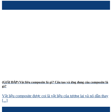
16
Th5
(GIẢI ĐÁP) Vật liệu composite là gì? Cấu tạo và ứng dụng của composite là
gì?
Vật liệu composite được coi là vật liệu của tương lai và nó dần thay
[...]
16