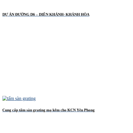
DỰ ÁN ĐƯỜNG D6 – DIÊN KHÁNH- KHÁNH HÒA
Cung cấp tấm sàn grating mạ kẽm cho KCN Yên Phong