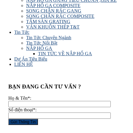
NẮP HỐ GA GANG TIÊU CHUẨN ,GIÁ RẺ
NẮP HỐ GA COMPOSITE
SONG CHẮN RÁC GANG
SONG CHẮN RÁC COMPOSITE
TẤM SÀN GRATING
VÁN KHUÔN THÉP T&T
Tin Tức
Tin Tức Chuyên Ngành
Tin Tức Nổi Bật
NẮP HỐ GA
TIN TỨC VỀ NẮP HỐ GA
Dự Án Tiêu Biểu
LIÊN HỆ
BẠN ĐANG CẦN TƯ VẤN ?
Họ & Tên*:
Số điện thoại*: