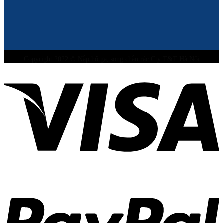
Copyright 2022 © Nắp hố ga, song chắn rác Cty T&T Hà Nội