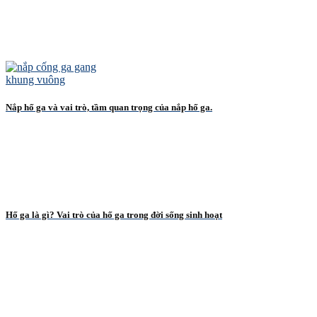
Nắp hố ga và vai trò, tầm quan trọng của nắp hố ga.
Hố ga là gì? Vai trò của hố ga trong đời sống sinh hoạt