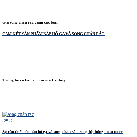
Giá song chắn rác gang các loại.
CAM KẾT SẢN PHẨM NẮP HỐ GA VÀ SONG CHẮN RÁC.
Thông tin cơ bản về tấm sàn Grating
Sự cần thiết của nắp hố ga và song chắn rác trong hệ thống thoát nước