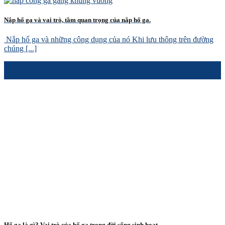
Nắp hố ga và vai trò, tầm quan trọng của nắp hố ga.
Nắp hố ga và những công dụng của nó Khi lưu thông trên đường
chúng [...]
16
Th5
Hố ga là gì? Vai trò của hố ga trong đời sống sinh hoạt