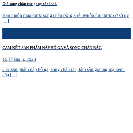
Giá song chắn rác gang các loại.
Bạn muốn mua được song chắn rác giá rẻ. Muốn tìm được cơ sở uy
[...]
27
Th11
CAM KẾT SẢN PHẨM NẮP HỐ GA VÀ SONG CHẮN RÁC.
16 Tháng 5, 2023
Các sản phẩm nắp hố ga, song chắn rác, tấm sàn grating mạ kẽm
của [...]