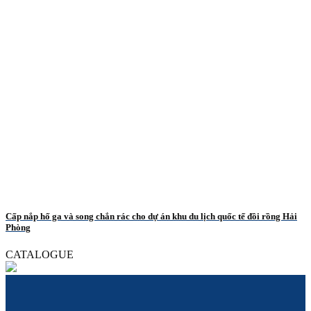
Cấp nắp hố ga và song chắn rác cho dự án khu du lịch quốc tế đồi rồng Hải
Phòng
CATALOGUE