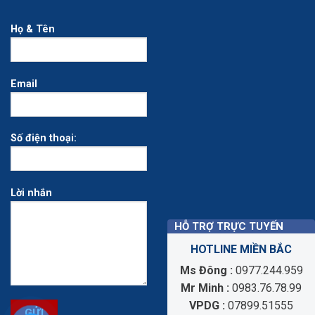
Họ & Tên
Email
Số điện thoại:
Lời nhắn
HỖ TRỢ TRỰC TUYẾN
HOTLINE MIỀN BẮC
Ẩn
Ms Đông :
0977.244.959
Mr Minh :
0983.76.78.99
VPDG :
07899.51555