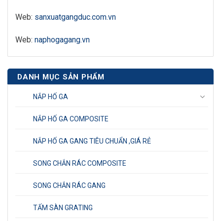
Web:
sanxuatgangduc.com.vn
Web:
naphogagang.vn
DANH MỤC SẢN PHẨM
NẮP HỐ GA
NẮP HỐ GA COMPOSITE
NẮP HỐ GA GANG TIÊU CHUẨN ,GIÁ RẺ
SONG CHẮN RÁC COMPOSITE
SONG CHẮN RÁC GANG
TẤM SÀN GRATING