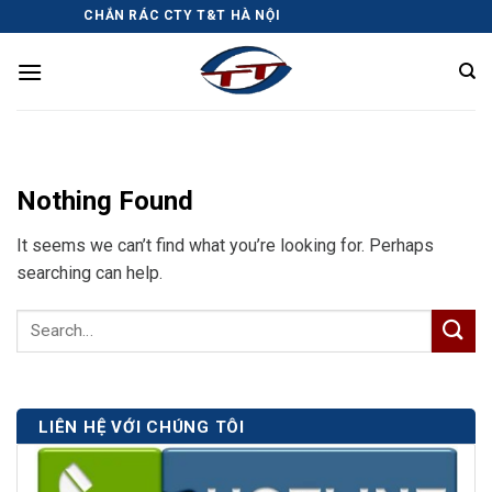
Skip
 SONG CHẮN RÁC CTY T&T HÀ NỘI
to
content
Nothing Found
It seems we can’t find what you’re looking for. Perhaps
searching can help.
LIÊN HỆ VỚI CHÚNG TÔI