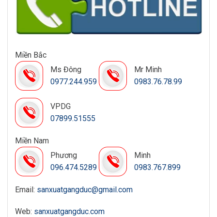
Miền Bắc
Ms Đông
Mr Minh
0977.244.959
0983.76.78.99
VPDG
07899.51555
Miền Nam
Phương
Minh
096.474.5289
0983.767.899
Email:
sanxuatgangduc@gmail.com
Web:
sanxuatgangduc.com