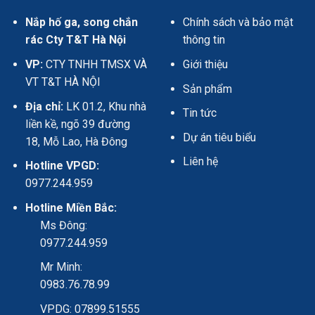
Nắp hố ga, song chắn
Chính sách và bảo mật
rác Cty T&T Hà Nội
thông tin
VP:
CTY TNHH TMSX VÀ
Giới thiệu
VT T&T HÀ NỘI
Sản phẩm
Địa chỉ:
LK 01.2, Khu nhà
Tin tức
liền kề, ngõ 39 đường
Dự án tiêu biểu
18, Mỗ Lao, Hà Đông
Liên hệ
Hotline VPGD:
0977.244.959
Hotline Miền Bắc:
Ms Đông:
0977.244.959
Mr Minh:
0983.76.78.99
VPDG: 07899.51555