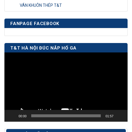
VÁN KHUÔN THÉP T&T
FANPAGE FACEBOOK
T&T HÀ NỘI ĐÚC NẮP HỐ GA
Trình
chơi
Video
00:00
01:57