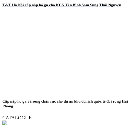
T&T Hà Nội cấp nắp hố ga cho KCN Yên Bình Sam Sung Thái Nguyên
Cấp nắp hố ga và song chắn rác cho dự án khu du lịch quốc tế đồi rồng Hải
Phòng
CATALOGUE