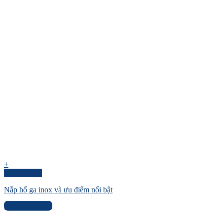
+
Quick View
Nắp hố ga inox và ưu điểm nổi bật
Liên hệ báo giá