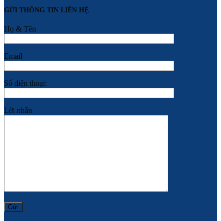
GỬI THÔNG TIN LIÊN HỆ
Họ & Tên
Email
Số điện thoại:
Lời nhắn