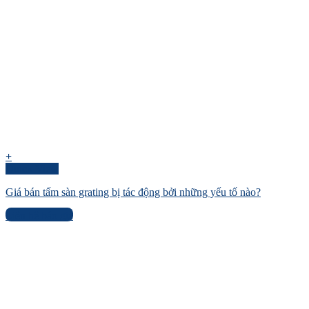
+
Quick View
Giá bán tấm sàn grating bị tác động bởi những yếu tố nào?
Liên hệ báo giá