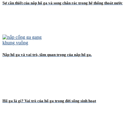
Sự cần thiết của nắp hố ga và song chắn rác trong hệ thống thoát nước
Nắp hố ga và vai trò, tầm quan trọng của nắp hố ga.
Hố ga là gì? Vai trò của hố ga trong đời sống sinh hoạt