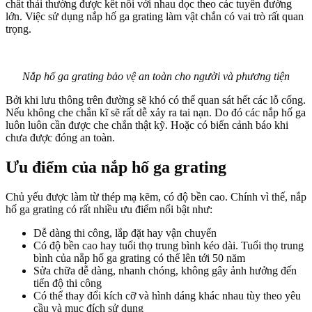
chất thải thường được kết nối với nhau dọc theo các tuyến đường
lớn. Việc sử dụng nắp hố ga grating làm vật chắn có vai trò rất quan
trọng.
Nắp hố ga grating bảo vệ an toàn cho người và phương tiện
Bởi khi lưu thông trên đường sẽ khó có thể quan sát hết các lỗ cống.
Nếu không che chắn kĩ sẽ rất dễ xảy ra tai nạn. Do đó các nắp hố ga
luôn luôn cần được che chắn thật kỹ. Hoặc có biển cảnh báo khi
chưa được đóng an toàn.
Ưu điểm của nắp hố ga grating
Chủ yếu được làm từ thép mạ kẽm, có độ bền cao. Chính vì thế, nắp
hố ga grating có rất nhiều ưu điểm nổi bật như:
Dễ dàng thi công, lắp đặt hay vận chuyển
Có độ bền cao hay tuổi thọ trung bình kéo dài. Tuổi thọ trung
bình của nắp hố ga grating có thể lên tới 50 năm
Sửa chữa dễ dàng, nhanh chóng, không gây ảnh hưởng đến
tiến độ thi công
Có thể thay đổi kích cỡ và hình dáng khác nhau tùy theo yêu
cầu và mục đích sử dụng