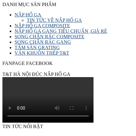
DANH MỤC SẢN PHẨM
NẮP HỐ GA
TIN TỨC VỀ NẮP HỐ GA
NẮP HỐ GA COMPOSITE
NẮP HỐ GA GANG TIÊU CHUẨN ,GIÁ RẺ
SONG CHẮN RÁC COMPOSITE
SONG CHẮN RÁC GANG
TẤM SÀN GRATING
VÁN KHUÔN THÉP T&T
FANPAGE FACEBOOK
T&T HÀ NỘI ĐÚC NẮP HỐ GA
TIN TỨC NỔI BẬT