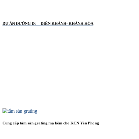
DỰ ÁN ĐƯỜNG D6 – DIÊN KHÁNH- KHÁNH HÒA
Cung cấp tấm sàn grating mạ kẽm cho KCN Yên Phong