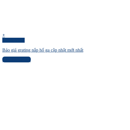
+
Quick View
Báo giá grating nắp hố ga cập nhật mới nhất
Liên hệ báo giá