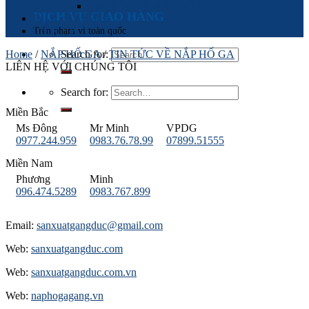
TIN TỨC VỀ NẮP HỐ GA
DỊCH VỤ GIAO HÀNG
Dự Án Tiêu Biểu
Trên phạm vi toàn quốc
LIÊN HỆ
Home
/
NẮP HỐ GA
Search for:
/
TIN TỨC VỀ NẮP HỐ GA
LIÊN HỆ VỚI CHÚNG TÔI
Search for:
Miền Bắc
Ms Đông
Mr Minh
VPDG
0977.244.959
0983.76.78.99
07899.51555
Miền Nam
Phương
Minh
096.474.5289
0983.767.899
Email:
sanxuatgangduc@gmail.com
Web:
sanxuatgangduc.com
Web:
sanxuatgangduc.com.vn
Web:
naphogagang.vn