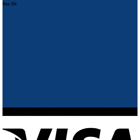
Bản Đồ
Copyright 2022 © Nắp hố ga, song chắn rác Cty T&T Hà Nội