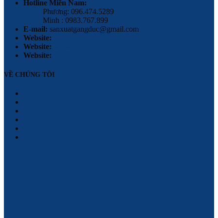
Hotline Miền Nam:
Phương: 096.474.5289
Minh : 0983.767.899
E-mail:
sanxuatgangduc@gmail.com
Website:
www.sanxuatgangduc.com.vn
Website:
www.sanxuatgangduc.com
Website:
www.naphogagang.vn
VỀ CHÚNG TÔI
Chính sách và bảo mật thông tin
Giới thiệu
Sản phẩm
Tin tức
Dự án tiêu biểu
Liên hệ