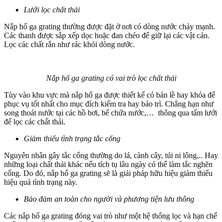
Lưới lọc chất thải
Nắp hố ga grating thường được đặt ở nơi có dòng nước chảy mạnh.
Các thanh được sắp xếp dọc hoặc đan chéo để giữ lại các vật cản.
Lọc các chất rắn như rác khỏi dòng nước.
Nắp hố ga grating có vai trò lọc chất thải
Tùy vào khu vực mà nắp hố ga được thiết kế có bản lề hay khóa để
phục vụ tốt nhất cho mục đích kiểm tra hay bảo trì. Chẳng hạn như
song thoát nước tại các hồ bơi, bể chứa nước,… thông qua tấm lưới
để lọc các chất thải.
Giảm thiểu tình trạng tắc cống
Nguyên nhân gây tắc cống thường do lá, cành cây, túi ni lông,.. Hay
những loại chất thải khác nếu tích tụ lâu ngày có thể làm tắc nghẽn
cống. Do đó, nắp hố ga grating sẽ là giải pháp hữu hiệu giảm thiểu
hiệu quả tình trạng này.
Bảo đảm an toàn cho người và phương tiện lưu thông
Các nắp hố ga grating đóng vai trò như một hệ thống lọc và hạn chế