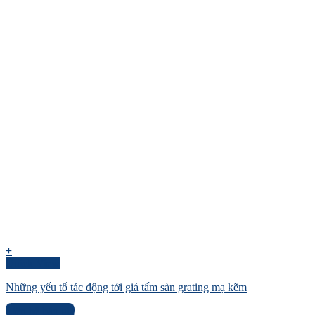
+
Quick View
Những yếu tố tác động tới giá tấm sàn grating mạ kẽm
Liên hệ báo giá