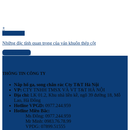
+
Quick View
Những đặc tính quan trọng của ván khuôn thép cột
Liên hệ báo giá
THÔNG TIN CÔNG TY
Nắp hố ga, song chắn rác Cty T&T Hà Nội
VP:
CTY TNHH TMSX VÀ VT T&T HÀ NỘI
Địa chỉ:
LK 01.2, Khu nhà liền kề, ngõ 39 đường 18, Mỗ
Lao, Hà Đông
Hotline VPGD:
0977.244.959
Hotline Miền Bắc:
Ms Đông: 0977.244.959
Mr Minh: 0983.76.78.99
VPDG: 07899.51555