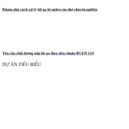
Khám phá cách xử lý hố ga bị nghẹt của thợ chuyên nghiệp
Yêu cầu chất lượng nắp hố ga theo tiêu chuẩn BS EN 124
DỰ ÁN TIÊU BIỂU