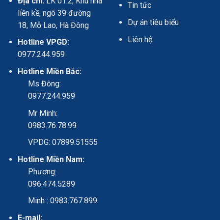
Địa chỉ:
LK 01.2, Khu nhà
Tin tức
liền kề, ngõ 39 đường
Dự án tiêu biểu
18, Mỗ Lao, Hà Đông
Liên hệ
Hotline VPGD:
0977.244.959
Hotline Miền Bắc:
Ms Đông:
0977.244.959
Mr Minh:
0983.76.78.99
VPDG: 07899.51555
Hotline Miền Nam:
Phương:
096.474.5289
Minh : 0983.767.899
E-mail: