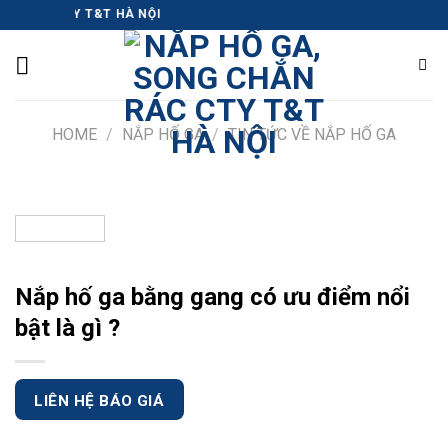
Skip
RÁC CTY T&T HÀ NỘI
to
content
HOME
/
NẮP HỐ GA
/
TIN TỨC VỀ NẮP HỐ GA
Nắp hố ga bằng gang có ưu điểm nổi
bật là gì ?
LIÊN HỆ BÁO GIÁ