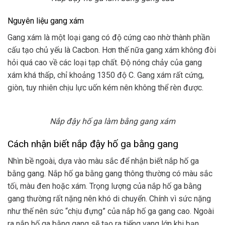
Nguyên liệu gang xám
Gang xám là một loại gang có độ cứng cao nhờ thành phần
cấu tạo chủ yếu là Cacbon. Hơn thế nữa gang xám không đòi
hỏi quá cao về các loại tạp chất. Độ nóng chảy của gang
xám khá thấp, chỉ khoảng 1350 độ C. Gang xám rất cứng,
giòn, tuy nhiên chịu lực uốn kém nên không thể rèn được.
Nắp đậy hố ga làm bằng gang xám
Cách nhận biết nắp đậy hố ga bằng gang
Nhìn bề ngoài, dựa vào màu sắc để nhận biết nắp hố ga
bằng gang. Nắp hố ga bằng gang thông thường có màu sắc
tối, màu đen hoặc xám. Trọng lượng của nắp hố ga bằng
gang thường rất nặng nên khó di chuyển. Chính vì sức nặng
như thế nên sức “chịu đựng” của nắp hố ga gang cao. Ngoài
ra nắp hố ga bằng gang sẽ tạo ra tiếng vang lớn khi bạn