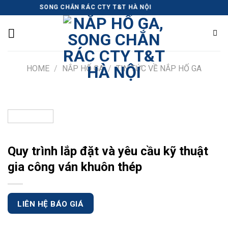
Skip
 HỐ GA, SONG CHẮN RÁC CTY T&T HÀ NỘI
to
content
HOME
/
NẮP HỐ GA
/
TIN TỨC VỀ NẮP HỐ GA
Quy trình lắp đặt và yêu cầu kỹ thuật
gia công ván khuôn thép
LIÊN HỆ BÁO GIÁ