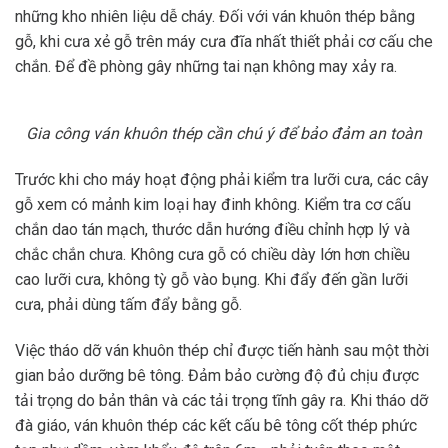
những kho nhiên liệu dễ cháy.
Đối với ván khuôn thép bằng
gỗ, khi cưa xẻ gỗ trên máy cưa đĩa nhất thiết phải cơ cấu che
chắn. Để đề phòng gây những tai nạn không may xảy ra.
Gia công ván khuôn thép cần chú ý để bảo đảm an toàn
Trước khi cho máy hoạt động phải kiểm tra lưỡi cưa, các cây
gỗ xem có mảnh kim loại hay đinh không. Kiểm tra cơ cấu
chắn dao tán mạch, thước dẫn hướng điều chỉnh hợp lý và
chắc chắn chưa. Không cưa gỗ có chiều dày lớn hơn chiều
cao lưỡi cưa, không tỳ gỗ vào bụng. Khi đẩy đến gần lưỡi
cưa, phải dùng tấm đẩy bằng gỗ.
Việc tháo dỡ ván khuôn thép chỉ được tiến hành sau một thời
gian bảo dưỡng bê tông. Đảm bảo cường độ đủ chịu được
tải trọng do bản thân và các tải trọng tĩnh gây ra. Khi tháo dỡ
đà giáo, ván khuôn thép các kết cấu bê tông cốt thép phức