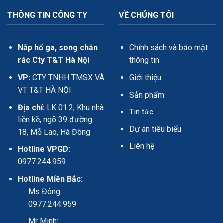
THÔNG TIN CÔNG TY
VỀ CHÚNG TÔI
Nắp hố ga, song chắn
Chính sách và bảo mật
rác Cty T&T Hà Nội
thông tin
VP:
CTY TNHH TMSX VÀ
Giới thiệu
VT T&T HÀ NỘI
Sản phẩm
Địa chỉ:
LK 01.2, Khu nhà
Tin tức
liền kề, ngõ 39 đường
Dự án tiêu biểu
18, Mỗ Lao, Hà Đông
Liên hệ
Hotline VPGD:
0977.244.959
Hotline Miền Bắc:
Ms Đông:
0977.244.959
Mr Minh: