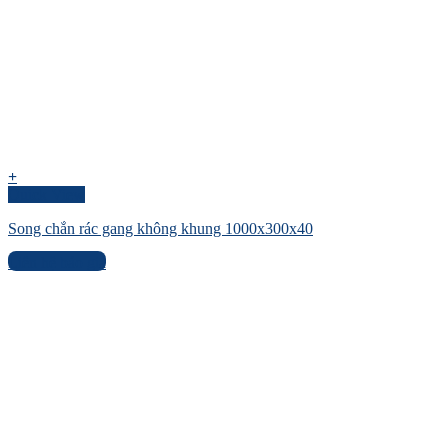
+
Quick View
Song chắn rác gang không khung 1000x300x40
Liên hệ báo giá