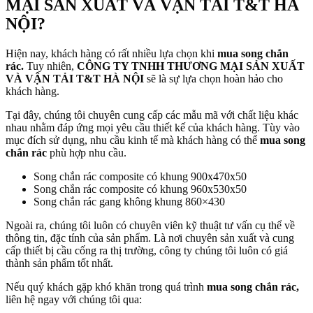
MẠI SẢN XUẤT VÀ VẬN TẢI T&T HÀ
NỘI?
Hiện nay, khách hàng có rất nhiều lựa chọn khi
mua song chắn
rác.
Tuy nhiên,
CÔNG TY TNHH THƯƠNG MẠI SẢN XUẤT
VÀ VẬN TẢI T&T HÀ NỘI
sẽ là sự lựa chọn hoàn hảo cho
khách hàng.
Tại đây, chúng tôi chuyên cung cấp các mẫu mã với chất liệu khác
nhau nhằm đáp ứng mọi yêu cầu thiết kế của khách hàng. Tùy vào
mục đích sử dụng, nhu cầu kinh tế mà khách hàng có thể
mua song
chắn rác
phù hợp nhu cầu.
Song chắn rác composite có khung 900x470x50
Song chắn rác composite có khung 960x530x50
Song chắn rác gang không khung 860×430
Ngoài ra, chúng tôi luôn có chuyên viên kỹ thuật tư vấn cụ thể về
thông tin, đặc tính của sản phẩm. Là nơi chuyên sản xuất và cung
cấp thiết bị cầu cống ra thị trường, công ty chúng tôi luôn có giá
thành sản phẩm tốt nhất.
Nếu quý khách gặp khó khăn trong quá trình
mua song chắn rác,
liên hệ ngay với chúng tôi qua: