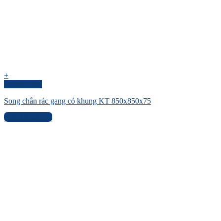
+
Quick View
Song chắn rác gang có khung KT 850x850x75
Liên hệ báo giá