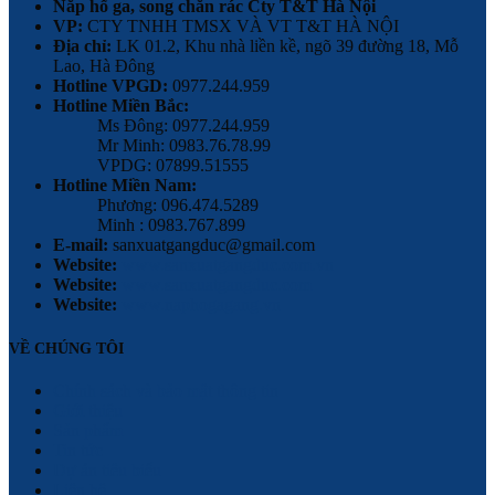
Nắp hố ga, song chắn rác Cty T&T Hà Nội
VP:
CTY TNHH TMSX VÀ VT T&T HÀ NỘI
Địa chỉ:
LK 01.2, Khu nhà liền kề, ngõ 39 đường 18, Mỗ
Lao, Hà Đông
Hotline VPGD:
0977.244.959
Hotline Miền Bắc:
Ms Đông: 0977.244.959
Mr Minh: 0983.76.78.99
VPDG: 07899.51555
Hotline Miền Nam:
Phương: 096.474.5289
Minh : 0983.767.899
E-mail:
sanxuatgangduc@gmail.com
Website:
www.sanxuatgangduc.com.vn
Website:
www.sanxuatgangduc.com
Website:
www.naphogagang.vn
VỀ CHÚNG TÔI
Chính sách và bảo mật thông tin
Giới thiệu
Sản phẩm
Tin tức
Dự án tiêu biểu
Liên hệ