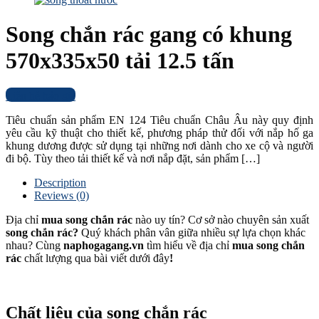
Song chắn rác gang có khung
570x335x50 tải 12.5 tấn
Liên hệ báo giá
Tiêu chuẩn sản phẩm EN 124 Tiêu chuẩn Châu Âu này quy định
yêu cầu kỹ thuật cho thiết kế, phương pháp thử đối với nắp hố ga
khung dương được sử dụng tại những nơi dành cho xe cộ và người
đi bộ. Tùy theo tải thiết kế và nơi nắp đặt, sản phẩm […]
Description
Reviews (0)
Địa chỉ
mua song chắn rác
nào
uy tín? Cơ sở nào chuyên sản xuất
song chắn rác?
Quý khách phân vân giữa nhiều sự lựa chọn khác
nhau? Cùng
naphogagang.vn
tìm hiểu về địa chỉ
mua song chắn
rác
chất lượng qua bài viết dưới đây
!
Chất liệu của song chắn rác