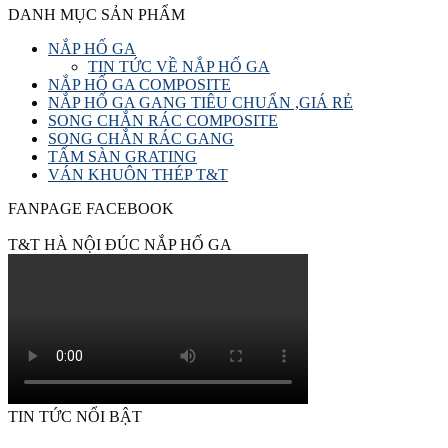
DANH MỤC SẢN PHẨM
NẮP HỐ GA
TIN TỨC VỀ NẮP HỐ GA
NẮP HỐ GA COMPOSITE
NẮP HỐ GA GANG TIÊU CHUẨN ,GIÁ RẺ
SONG CHẮN RÁC COMPOSITE
SONG CHẮN RÁC GANG
TẤM SÀN GRATING
VÁN KHUÔN THÉP T&T
FANPAGE FACEBOOK
T&T HÀ NỘI ĐÚC NẮP HỐ GA
TIN TỨC NỔI BẬT