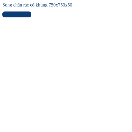
Song chắn rác có khung 750x750x50
Liên hệ báo giá