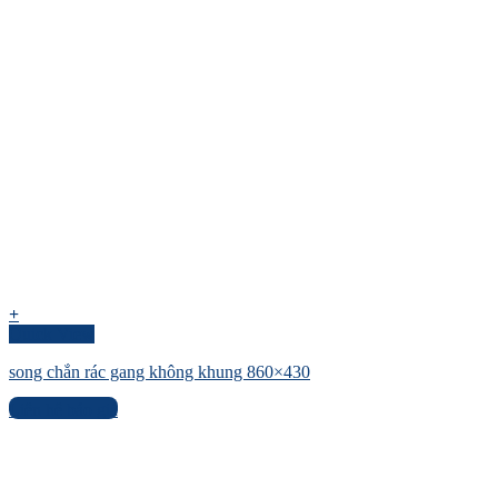
+
Quick View
song chắn rác gang không khung 860×430
Liên hệ báo giá