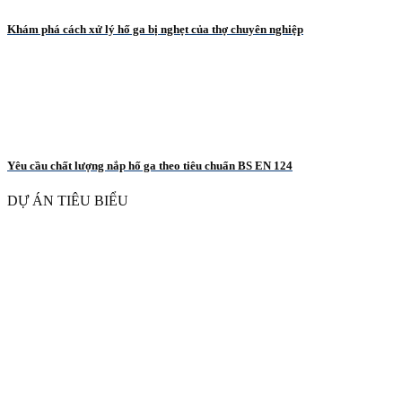
Khám phá cách xử lý hố ga bị nghẹt của thợ chuyên nghiệp
Yêu cầu chất lượng nắp hố ga theo tiêu chuẩn BS EN 124
DỰ ÁN TIÊU BIỂU