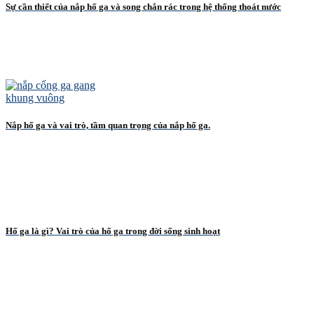
Sự cần thiết của nắp hố ga và song chắn rác trong hệ thống thoát nước
Nắp hố ga và vai trò, tầm quan trọng của nắp hố ga.
Hố ga là gì? Vai trò của hố ga trong đời sống sinh hoạt