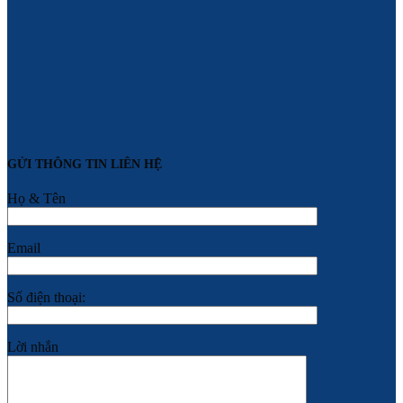
GỬI THÔNG TIN LIÊN HỆ
Họ & Tên
Email
Số điện thoại:
Lời nhắn