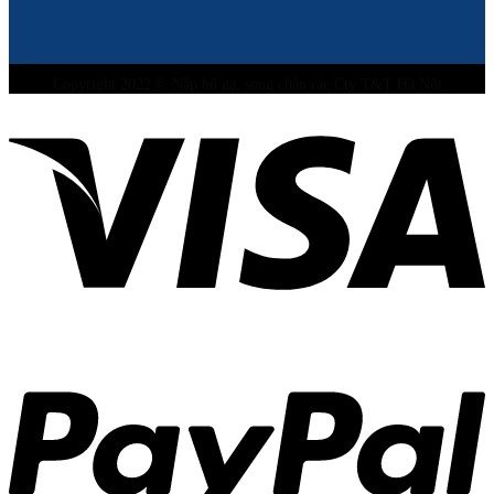
Copyright 2022 © Nắp hố ga, song chắn rác Cty T&T Hà Nội