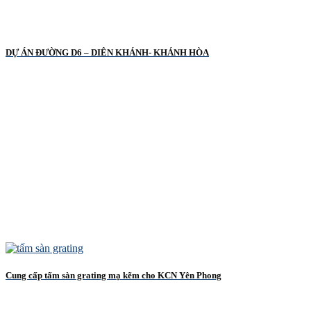
DỰ ÁN ĐƯỜNG D6 – DIÊN KHÁNH- KHÁNH HÒA
Cung cấp tấm sàn grating mạ kẽm cho KCN Yên Phong