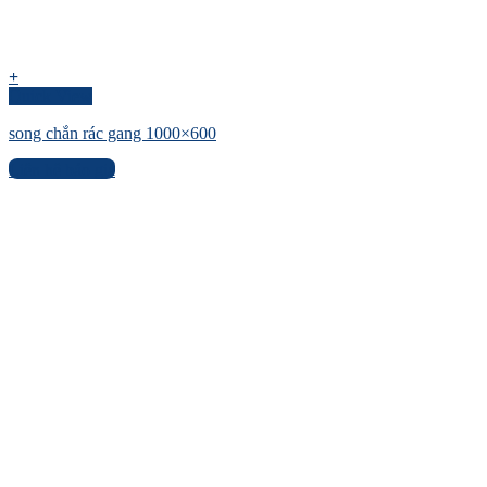
+
Quick View
song chắn rác gang 1000×600
Liên hệ báo giá