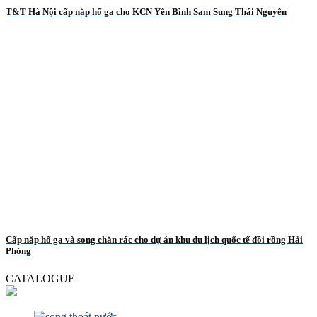
T&T Hà Nội cấp nắp hố ga cho KCN Yên Bình Sam Sung Thái Nguyên
Cấp nắp hố ga và song chắn rác cho dự án khu du lịch quốc tế đồi rồng Hải
Phòng
CATALOGUE