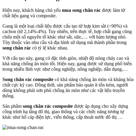
Hiện nay, khách hàng chủ yếu
mua song chắn rác
được làm từ
chất liệu gang và composite.
Gang là một loại chất liệu được cấu tạo từ hợp kim sắt (>90%) và
cacbon (từ 2,14%-4%). Tuy nhiên, trên thực tế, hợp chất gang cũng
chứa một số nguyên tố khác như sắt, silic,… với hàm lượng nhỏ.
Tùy thuộc vào nhu cầu và địa hình sử dụng mà thành phần trong
song chắn rác
có tỷ lệ khác nhau.
Với cấu tạo này, gang có đặc tính giòn, nhiệt độ nóng chảy cao và
khả năng chống ăn mòn tốt. Hiện nay, gang được sử dụng phổ biến
trong nhiều lĩnh vực như công nghiệp, nông nghiệp, dân dụng,…
Song chắn rác composite
có khả năng chống ăn mòn và kháng hóa
chất cực kỳ cao. Đồng thời, sản phẩm bảo quản ít tốn kém, người
dùng không phải sơn phủ chống ăn mòn như các vật liệu truyền
thống.
Sản phẩm
song chắn rác
composite
được áp dụng cho xây dựng
công trình hạ tầng đô thị, giao thông và các chức năng tương tự
khác như hố cáp điện lực, viễn thông, cấp thoát nước đô thị …