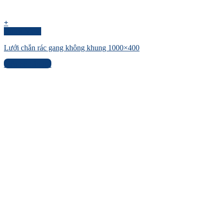
+
Quick View
Lưới chắn rác gang không khung 1000×400
Liên hệ báo giá