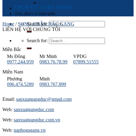
TIN TỨC VỀ NẮP HỐ GA
DỊCH VỤ GIAO HÀNG
Dự Án Tiêu Biểu
Trên phạm vi toàn quốc
LIÊN HỆ
Home
/
SONG CHẮN RÁC GANG
Search for:
LIÊN HỆ VỚI CHÚNG TÔI
Search for:
Miền Bắc
Ms Đông
Mr Minh
VPDG
0977.244.959
0983.76.78.99
07899.51555
Miền Nam
Phương
Minh
096.474.5289
0983.767.899
Email:
sanxuatgangduc@gmail.com
Web:
sanxuatgangduc.com
Web:
sanxuatgangduc.com.vn
Web:
naphogagang.vn