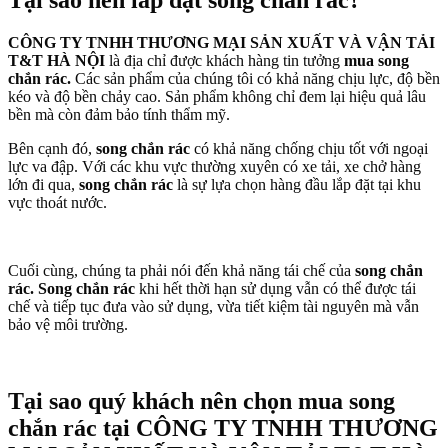
Tại sao nên lắp đặt song chắn rác?
CÔNG TY TNHH THƯƠNG MẠI SẢN XUẤT VÀ VẬN TẢI
T&T HÀ NỘI
là địa chỉ được khách hàng tin tưởng
mua
song
chắn rác.
Các sản phẩm của chúng tôi
có khả năng chịu lực, độ bền
kéo và độ bền chảy cao. Sản phẩm không chỉ đem lại hiệu quả lâu
bền mà còn đảm bảo tính thẩm mỹ.
Bên cạnh đó,
song chắn rác
có khả năng chống chịu tốt với ngoại
lực va đập. Với các khu vực thường xuyên có xe tải, xe chở hàng
lớn đi qua,
song chắn rác
là sự lựa chọn hàng đầu lắp đặt tại khu
vực thoát nước.
Cuối cùng, chúng ta phải nói đến khả năng tái chế của
song chắn
rác. Song chắn rác
khi hết thời hạn sử dụng vẫn có thể được tái
chế và tiếp tục đưa vào sử dụng, vừa tiết kiệm tài nguyên mà vẫn
bảo vệ môi trường.
Tại sao quý khách nên chọn mua song
chắn rác tại CÔNG TY TNHH THƯƠNG