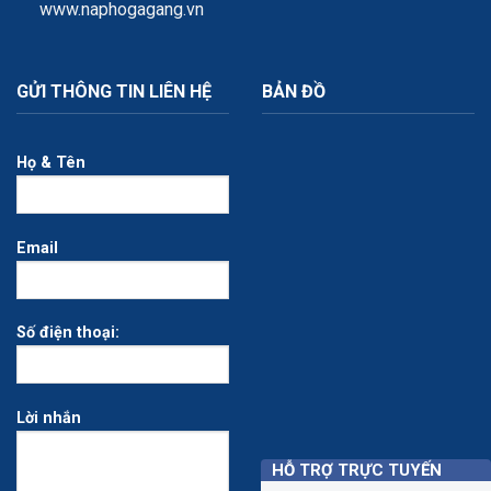
www.naphogagang.vn
GỬI THÔNG TIN LIÊN HỆ
BẢN ĐỒ
Họ & Tên
Email
Số điện thoại:
Lời nhắn
HỖ TRỢ TRỰC TUYẾN