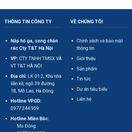
THÔNG TIN CÔNG TY
VỀ CHÚNG TÔI
Nắp hố ga, song chắn
Chính sách và bảo mật
rác Cty T&T Hà Nội
thông tin
VP:
CTY TNHH TMSX VÀ
Giới thiệu
VT T&T HÀ NỘI
Sản phẩm
Địa chỉ:
LK 01.2, Khu nhà
Tin tức
liền kề, ngõ 39 đường
Dự án tiêu biểu
18, Mỗ Lao, Hà Đông
Liên hệ
Hotline VPGD:
0977.244.959
Hotline Miền Bắc:
Ms Đông: