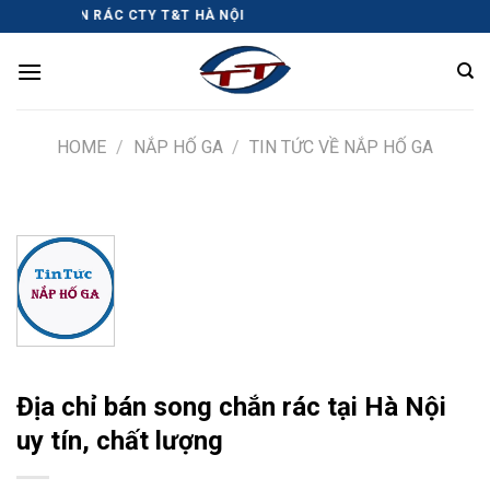
Skip
NG CHẮN RÁC CTY T&T HÀ NỘI
to
content
HOME
/
NẮP HỐ GA
/
TIN TỨC VỀ NẮP HỐ GA
Địa chỉ bán song chắn rác tại Hà Nội
uy tín, chất lượng