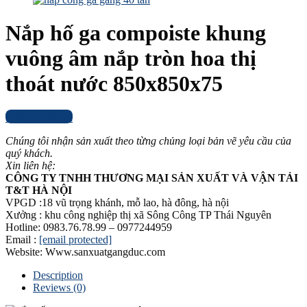
Nắp hố ga compoiste khung
vuông âm nắp tròn hoa thị
thoát nước 850x850x75
Liên hệ báo giá
Chúng tôi nhận sản xuất theo từng chủng loại bản vẽ yêu cầu của
quý khách.
Xin liên hệ:
CÔNG TY TNHH THƯƠNG MẠI SẢN XUẤT VÀ VẬN TẢI
T&T HÀ NỘI
VPGD :18 vũ trọng khánh, mỗ lao, hà đông, hà nội
Xưởng : khu công nghiệp thị xã Sông Công TP Thái Nguyên
Hotline: 0983.76.78.99 – 0977244959
Email :
[email protected]
Website: Www.sanxuatgangduc.com
Description
Reviews (0)