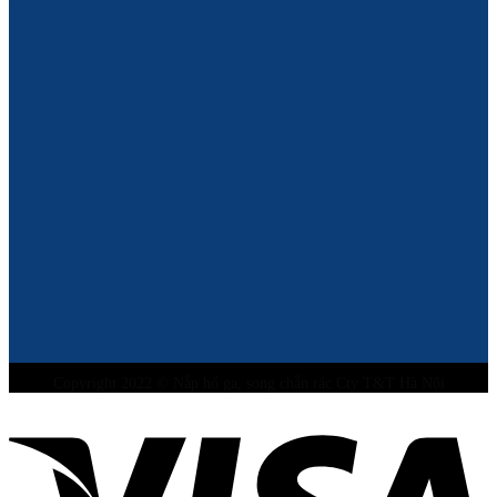
Copyright 2022 © Nắp hố ga, song chắn rác Cty T&T Hà Nội