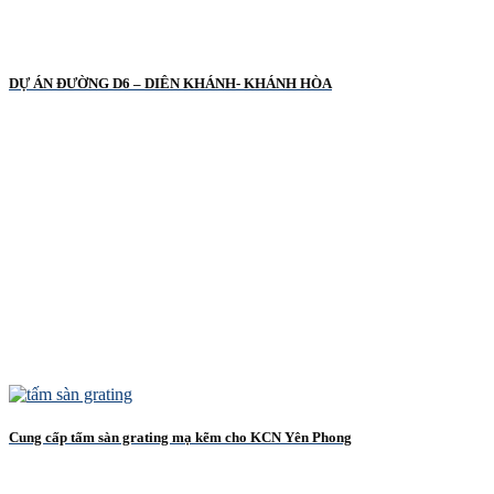
DỰ ÁN ĐƯỜNG D6 – DIÊN KHÁNH- KHÁNH HÒA
Cung cấp tấm sàn grating mạ kẽm cho KCN Yên Phong