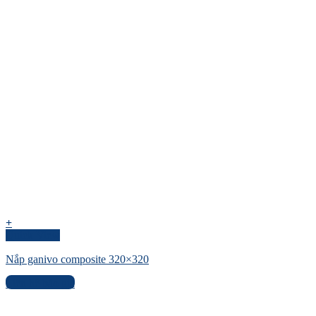
+
Quick View
Nắp ganivo composite 320×320
Liên hệ báo giá