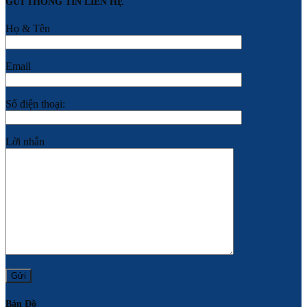
GỬI THÔNG TIN LIÊN HỆ
Họ & Tên
Email
Số điện thoại:
Lời nhắn
Bản Đồ