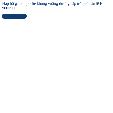
Nắp hố ga composite khung vuông dương nắp tròn có bản lề KT
900×900
Liên hệ báo giá