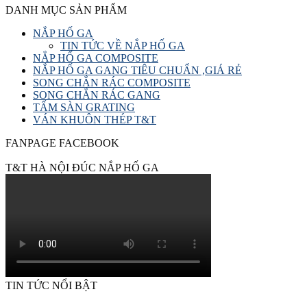
DANH MỤC SẢN PHẨM
NẮP HỐ GA
TIN TỨC VỀ NẮP HỐ GA
NẮP HỐ GA COMPOSITE
NẮP HỐ GA GANG TIÊU CHUẨN ,GIÁ RẺ
SONG CHẮN RÁC COMPOSITE
SONG CHẮN RÁC GANG
TẤM SÀN GRATING
VÁN KHUÔN THÉP T&T
FANPAGE FACEBOOK
T&T HÀ NỘI ĐÚC NẮP HỐ GA
TIN TỨC NỔI BẬT