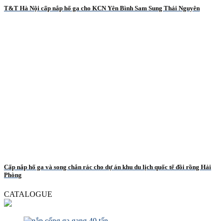
T&T Hà Nội cấp nắp hố ga cho KCN Yên Bình Sam Sung Thái Nguyên
Cấp nắp hố ga và song chắn rác cho dự án khu du lịch quốc tế đồi rồng Hải
Phòng
CATALOGUE