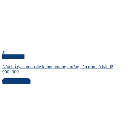
+
Quick View
Nắp hố ga composite khung vuông dương nắp tròn có bản lề
900×900
Liên hệ báo giá