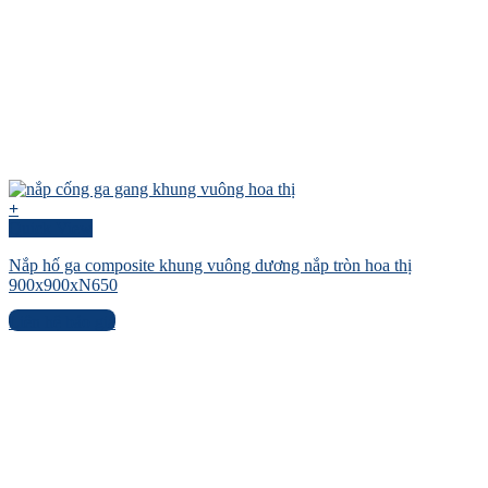
+
Quick View
Nắp hố ga composite khung vuông dương nắp tròn hoa thị
900x900xN650
Liên hệ báo giá