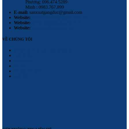
Phương: 096.474.5289
Minh : 0983.767.899
E-mail:
sanxuatgangduc@gmail.com
Website:
www.sanxuatgangduc.com.vn
Website:
www.sanxuatgangduc.com
Website:
www.naphogagang.vn
VỀ CHÚNG TÔI
Chính sách và bảo mật thông tin
Giới thiệu
Sản phẩm
Tin tức
Dự án tiêu biểu
Liên hệ