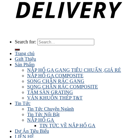
Search for:
Trang chủ
Giới Thiệu
Sản Phẩm
NẮP HỐ GA GANG TIÊU CHUẨN ,GIÁ RẺ
NẮP HỐ GA COMPOSITE
SONG CHẮN RÁC GANG
SONG CHẮN RÁC COMPOSITE
TẤM SÀN GRATING
VÁN KHUÔN THÉP T&T
Tin Tức
Tin Tức Chuyên Ngành
Tin Tức Nổi Bật
NẮP HỐ GA
TIN TỨC VỀ NẮP HỐ GA
Dự Án Tiêu Biểu
LIÊN HỆ