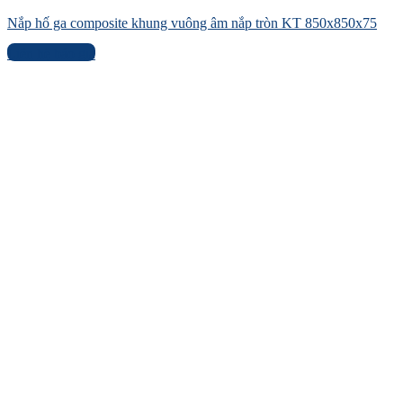
Nắp hố ga composite khung vuông âm nắp tròn KT 850x850x75
Liên hệ báo giá