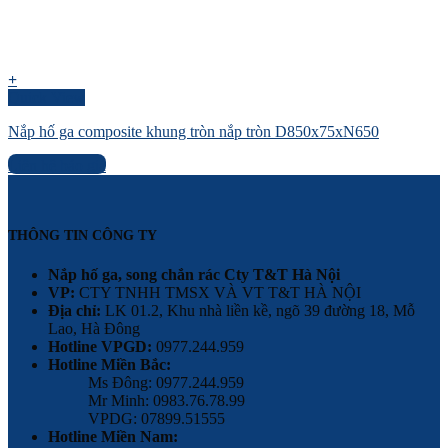
+
Quick View
Nắp hố ga composite khung tròn nắp tròn D850x75xN650
Liên hệ báo giá
THÔNG TIN CÔNG TY
Nắp hố ga, song chắn rác Cty T&T Hà Nội
VP:
CTY TNHH TMSX VÀ VT T&T HÀ NỘI
Địa chỉ:
LK 01.2, Khu nhà liền kề, ngõ 39 đường 18, Mỗ
Lao, Hà Đông
Hotline VPGD:
0977.244.959
Hotline Miền Bắc:
Ms Đông: 0977.244.959
Mr Minh: 0983.76.78.99
VPDG: 07899.51555
Hotline Miền Nam: