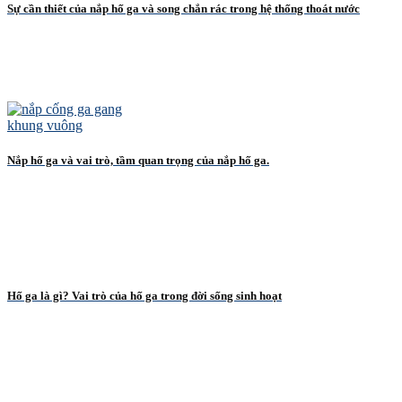
Sự cần thiết của nắp hố ga và song chắn rác trong hệ thống thoát nước
Nắp hố ga và vai trò, tầm quan trọng của nắp hố ga.
Hố ga là gì? Vai trò của hố ga trong đời sống sinh hoạt