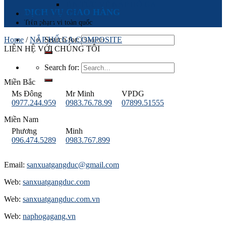
TIN TỨC VỀ NẮP HỐ GA
DỊCH VỤ GIAO HÀNG
Dự Án Tiêu Biểu
Trên phạm vi toàn quốc
LIÊN HỆ
Home
/
NẮP HỐ GA COMPOSITE
Search for:
LIÊN HỆ VỚI CHÚNG TÔI
Search for:
Miền Bắc
Ms Đông
Mr Minh
VPDG
0977.244.959
0983.76.78.99
07899.51555
Miền Nam
Phương
Minh
096.474.5289
0983.767.899
Email:
sanxuatgangduc@gmail.com
Web:
sanxuatgangduc.com
Web:
sanxuatgangduc.com.vn
Web:
naphogagang.vn