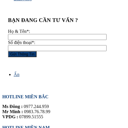
BẠN ĐANG CẦN TƯ VẤN ?
Họ & Tên*:
Số điện thoại*:
Ẩn
HỖ TRỢ TRỰC TUYẾN
HOTLINE MIỀN BẮC
Ms Đông :
0977.244.959
Mr Minh :
0983.76.78.99
VPDG :
07899.51555
HOTLINE MIỀN NAM