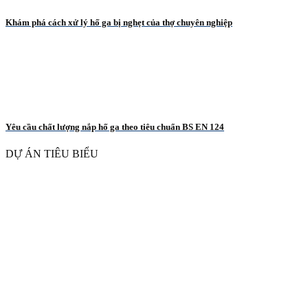
Khám phá cách xử lý hố ga bị nghẹt của thợ chuyên nghiệp
Yêu cầu chất lượng nắp hố ga theo tiêu chuẩn BS EN 124
DỰ ÁN TIÊU BIỂU