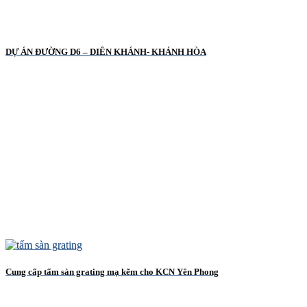
DỰ ÁN ĐƯỜNG D6 – DIÊN KHÁNH- KHÁNH HÒA
Cung cấp tấm sàn grating mạ kẽm cho KCN Yên Phong