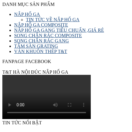
DANH MỤC SẢN PHẨM
NẮP HỐ GA
TIN TỨC VỀ NẮP HỐ GA
NẮP HỐ GA COMPOSITE
NẮP HỐ GA GANG TIÊU CHUẨN ,GIÁ RẺ
SONG CHẮN RÁC COMPOSITE
SONG CHẮN RÁC GANG
TẤM SÀN GRATING
VÁN KHUÔN THÉP T&T
FANPAGE FACEBOOK
T&T HÀ NỘI ĐÚC NẮP HỐ GA
TIN TỨC NỔI BẬT