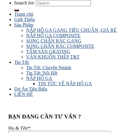
Search for:
Trang chủ
Giới Thiệu
Sản Phẩm
NẮP HỐ GA GANG TIÊU CHUẨN ,GIÁ RẺ
NẮP HỐ GA COMPOSITE
SONG CHẮN RÁC GANG
SONG CHẮN RÁC COMPOSITE
TẤM SÀN GRATING
VÁN KHUÔN THÉP T&T
Tin Tức
Tin Tức Chuyên Ngành
Tin Tức Nổi Bật
NẮP HỐ GA
TIN TỨC VỀ NẮP HỐ GA
Dự Án Tiêu Biểu
LIÊN HỆ
BẠN ĐANG CẦN TƯ VẤN ?
Họ & Tên*: