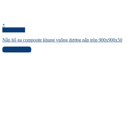
+
Quick View
Nắp hố ga composite khung vuông dương nắp tròn 900x900x50
Liên hệ báo giá