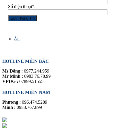
Số điện thoại*:
Ẩn
HỖ TRỢ TRỰC TUYẾN
HOTLINE MIỀN BẮC
Ms Đông :
0977.244.959
Mr Minh :
0983.76.78.99
VPDG :
07899.51555
HOTLINE MIỀN NAM
Phương :
096.474.5289
Minh :
0983.767.899