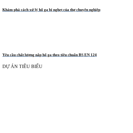
Khám phá cách xử lý hố ga bị nghẹt của thợ chuyên nghiệp
Yêu cầu chất lượng nắp hố ga theo tiêu chuẩn BS EN 124
DỰ ÁN TIÊU BIỂU