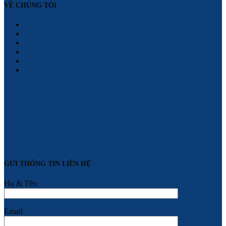
VỀ CHÚNG TÔI
Chính sách và bảo mật thông tin
Giới thiệu
Sản phẩm
Tin tức
Dự án tiêu biểu
Liên hệ
GỬI THÔNG TIN LIÊN HỆ
Họ & Tên
Email