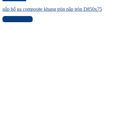
nắp hố ga composite khung tròn nắp tròn D850x75
Liên hệ báo giá