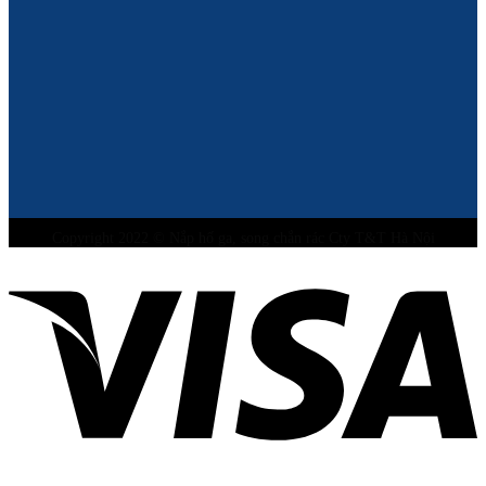
Copyright 2022 © Nắp hố ga, song chắn rác Cty T&T Hà Nội