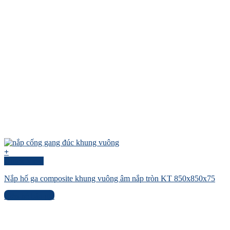
+
Quick View
Nắp hố ga composite khung vuông âm nắp tròn KT 850x850x75
Liên hệ báo giá