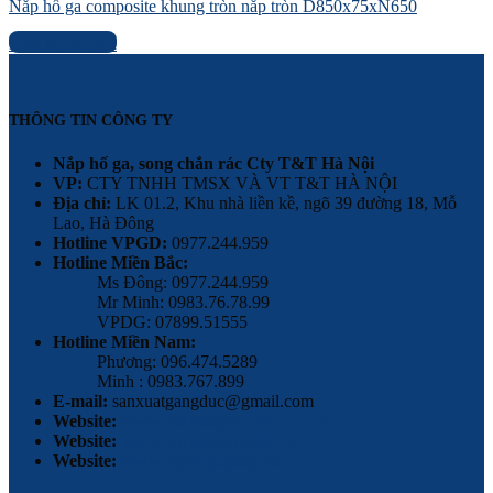
Nắp hố ga composite khung tròn nắp tròn D850x75xN650
Liên hệ báo giá
THÔNG TIN CÔNG TY
Nắp hố ga, song chắn rác Cty T&T Hà Nội
VP:
CTY TNHH TMSX VÀ VT T&T HÀ NỘI
Địa chỉ:
LK 01.2, Khu nhà liền kề, ngõ 39 đường 18, Mỗ
Lao, Hà Đông
Hotline VPGD:
0977.244.959
Hotline Miền Bắc:
Ms Đông: 0977.244.959
Mr Minh: 0983.76.78.99
VPDG: 07899.51555
Hotline Miền Nam:
Phương: 096.474.5289
Minh : 0983.767.899
E-mail:
sanxuatgangduc@gmail.com
Website:
www.sanxuatgangduc.com.vn
Website:
www.sanxuatgangduc.com
Website:
www.naphogagang.vn