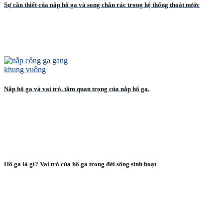
Sự cần thiết của nắp hố ga và song chắn rác trong hệ thống thoát nước
Nắp hố ga và vai trò, tầm quan trọng của nắp hố ga.
Hố ga là gì? Vai trò của hố ga trong đời sống sinh hoạt