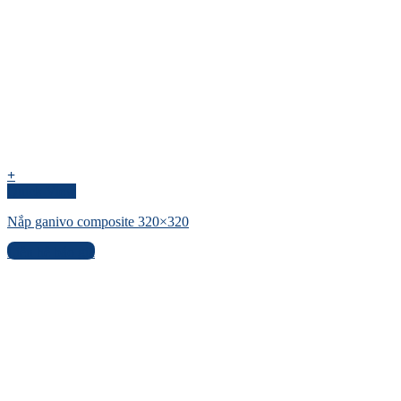
+
Quick View
Nắp ganivo composite 320×320
Liên hệ báo giá