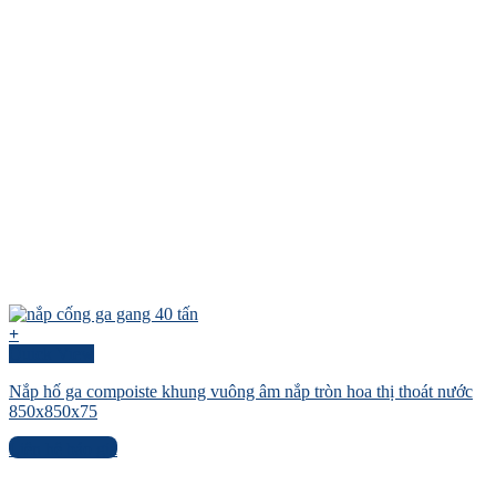
+
Quick View
Nắp hố ga compoiste khung vuông âm nắp tròn hoa thị thoát nước
850x850x75
Liên hệ báo giá