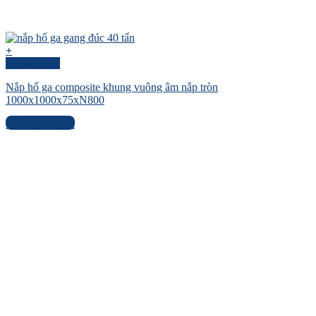
+
Quick View
Nắp hố ga composite khung vuông âm nắp tròn
1000x1000x75xN800
Liên hệ báo giá