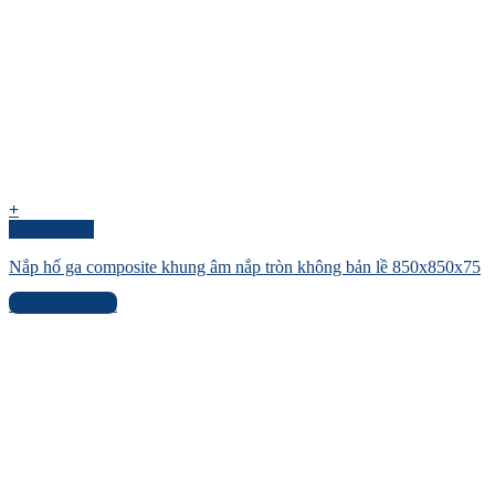
+
Quick View
Nắp hố ga composite khung âm nắp tròn không bản lề 850x850x75
Liên hệ báo giá