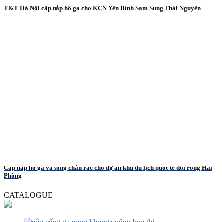
T&T Hà Nội cấp nắp hố ga cho KCN Yên Bình Sam Sung Thái Nguyên
Cấp nắp hố ga và song chắn rác cho dự án khu du lịch quốc tế đồi rồng Hải
Phòng
CATALOGUE