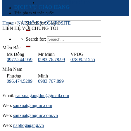
TIN TỨC VỀ NẮP HỐ GA
DỊCH VỤ GIAO HÀNG
Dự Án Tiêu Biểu
Trên phạm vi toàn quốc
LIÊN HỆ
Home
/
NẮP HỐ GA COMPOSITE
Search for:
LIÊN HỆ VỚI CHÚNG TÔI
Search for:
Miền Bắc
Ms Đông
Mr Minh
VPDG
0977.244.959
0983.76.78.99
07899.51555
Miền Nam
Phương
Minh
096.474.5289
0983.767.899
Email:
sanxuatgangduc@gmail.com
Web:
sanxuatgangduc.com
Web:
sanxuatgangduc.com.vn
Web:
naphogagang.vn