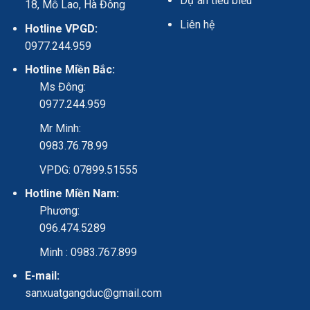
Dự án tiêu biểu
18, Mỗ Lao, Hà Đông
Liên hệ
Hotline VPGD:
0977.244.959
Hotline Miền Bắc:
Ms Đông:
0977.244.959
Mr Minh:
0983.76.78.99
VPDG: 07899.51555
Hotline Miền Nam:
Phương:
096.474.5289
Minh : 0983.767.899
E-mail:
sanxuatgangduc@gmail.com