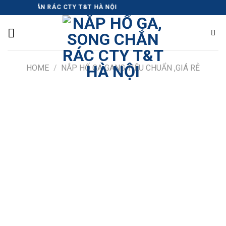
Skip
NG CHẮN RÁC CTY T&T HÀ NỘI
to
content
HOME
/
NẮP HỐ GA GANG TIÊU CHUẨN ,GIÁ RẺ