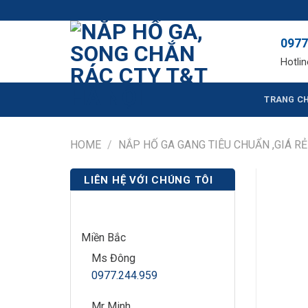
Skip
NẮP HỐ GA, SON
to
0977
content
Hotlin
TRANG C
HOME
/
NẮP HỐ GA GANG TIÊU CHUẨN ,GIÁ RẺ
LIÊN HỆ VỚI CHÚNG TÔI
Miền Bắc
Ms Đông
0977.244.959
Mr Minh