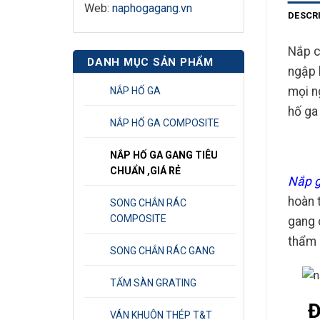
Web:
naphogagang.vn
DESCR
Nắp
c
DANH MỤC SẢN PHẨM
ngập 
mọi n
NẮP HỐ GA
hố ga
NẮP HỐ GA COMPOSITE
NẮP HỐ GA GANG TIÊU
CHUẨN ,GIÁ RẺ
Nắp 
hoàn 
SONG CHẮN RÁC
COMPOSITE
gang 
thẩm 
SONG CHẮN RÁC GANG
TẤM SÀN GRATING
Đ
VÁN KHUÔN THÉP T&T