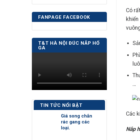
Có rấ
FANPAGE FACEBOOK
khiến
vuông
Sả
T&T HÀ NỘI ĐÚC NẮP HỐ
GA
Phầ
luô
Thư
…
TIN TỨC NỔI BẬT
Các k
Giá song chắn
rác gang các
loại.
Nắp h