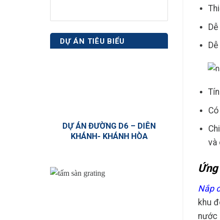
Thi
Dễ 
DỰ ÁN TIÊU BIỂU
Dễ 
Tín
Có 
DỰ ÁN ĐƯỜNG D6 – DIÊN
Chi
KHÁNH- KHÁNH HÒA
và
Ứng 
Nắp 
khu đ
nước 