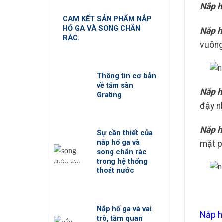
Nắp h
CAM KẾT SẢN PHẨM NẮP
HỐ GA VÀ SONG CHẮN
Nắp h
RÁC.
vuông
Thông tin cơ bản
về tấm sàn
Nắp h
Grating
đậy n
Nắp h
Sự cần thiết của
nắp hố ga và
mặt p
song chắn rác
trong hệ thống
thoát nước
Nắp hố ga và vai
Nắp h
trò, tầm quan