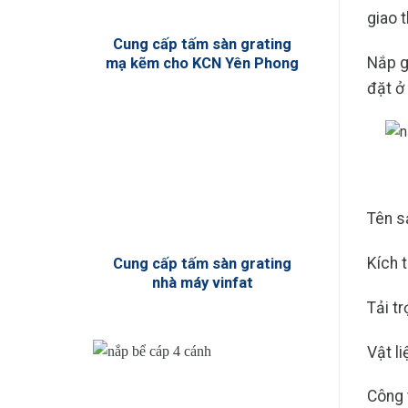
giao 
Cung cấp tấm sàn grating
Nắp g
mạ kẽm cho KCN Yên Phong
đặt ở
Tên s
Kích 
Cung cấp tấm sàn grating
nhà máy vinfat
Tải tr
Vật l
Công 