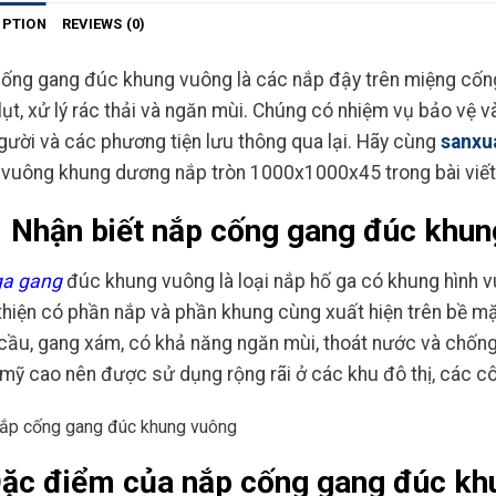
IPTION
REVIEWS (0)
ống gang đúc khung vuông là các
nắp đậy trên miệng cốn
lụt, xử lý rác thải và ngăn mùi. Chúng có nhiệm vụ bảo vệ 
gười và các phương tiện lưu thông qua lại. Hãy cùng
sanxu
 vuông khung dương nắp tròn 1000x1000x45 trong bài viết
Nhận biết nắp cống gang đúc khu
ga gang
đúc khung vuông là loại nắp hố ga có khung hình vuô
thiện có phần nắp và phần khung cùng xuất hiện trên bề m
cầu, gang xám, có khả năng ngăn mùi, thoát nước và chống 
mỹ cao nên được sử dụng rộng rãi ở các khu đô thị, các côn
ặc điểm của nắp cống gang đúc k