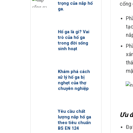
trọng của nắp hố
cống 
ga.
Ph
tạo
Hố ga là gì? Vai
nắ
trò của hố ga
trong đời sống
Phầ
sinh hoạt
xám
thá
mặt
Khám phá cách
xử lý hố ga bị
nghẹt của thợ
chuyên nghiệp
Yêu cầu chất
Ưu đ
lượng nắp hố ga
theo tiêu chuẩn
Đạ
BS EN 124