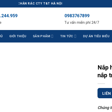
G CHẮN RÁC CTY T&T HÀ NỘI
.244.959
0983767899
e
Tư vấn miễn phí 24/7
HỦ
GIỚI THIỆU
SẢN PHẨM
TIN TỨC
DỰ ÁN TIÊU BIỂU
Nắp 
nắp 
LIÊN
Chúng t