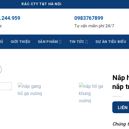
N RÁC CTY T&T HÀ NỘI
.244.959
0983767899
e
Tư vấn miễn phí 24/7
HỦ
GIỚI THIỆU
SẢN PHẨM
TIN TỨC
DỰ ÁN TIÊU BIỂU
Nắp 
nắp 
LIÊN
Chúng t