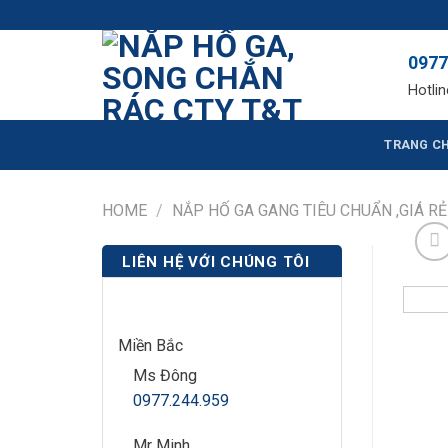
Skip
NẮP HỐ GA, SONG CHẮ
to
0977
content
Hotlin
TRANG C
HOME
/
NẮP HỐ GA GANG TIÊU CHUẨN ,GIÁ RẺ
LIÊN HỆ VỚI CHÚNG TÔI
Miền Bắc
Ms Đông
0977.244.959
Mr Minh