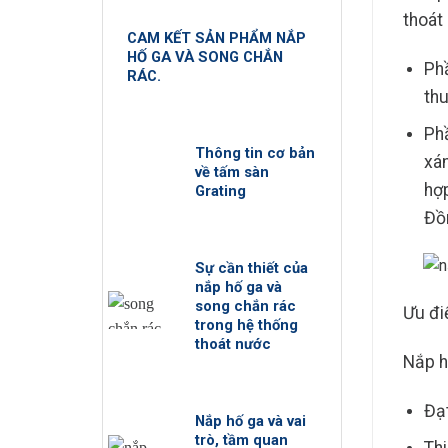
thoát
CAM KẾT SẢN PHẨM NẮP
HỐ GA VÀ SONG CHẮN
Phầ
RÁC.
thu
Phầ
Thông tin cơ bản
xám
về tấm sàn
hợp
Grating
Đồn
Sự cần thiết của
nắp hố ga và
song chắn rác
Ưu đ
trong hệ thống
thoát nước
Nắp h
Đạ
Nắp hố ga và vai
trò, tầm quan