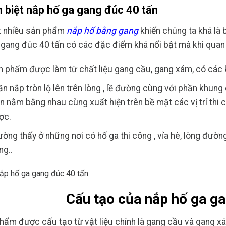
 biệt nắp hố ga gang đúc 40 tấn
t nhiều sản phẩm
nắp hố bằng gang
khiến chúng ta khá là b
 gang đúc 40 tấn
có các đặc điểm khá nổi bật mà khi quan 
 phẩm được làm từ chất liệu gang cầu, gang xám, có các k
n nắp tròn lộ lên trên lòng , lề đường cùng với phần khung
n nằm bằng nhau cùng xuất hiện trên bề mặt các vị trí thi
ợc.
ờng thấy ở những nơi có hố ga thi công , vỉa hè, lòng đườn
ng..
Cấu tạo của nắp hố ga ga
hẩm được cấu tạo từ vật liệu chính là gang cầu và gang xám