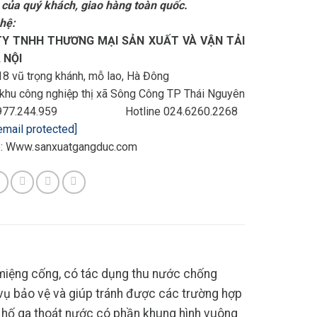
 của quý khách, giao hàng toàn quốc.
 hệ:
Y TNHH THƯƠNG MẠI SẢN XUẤT VÀ VẬN TẢI
 NỘI
8 vũ trọng khánh, mỗ lao, Hà Đông
 khu công nghiệp thị xã Sông Công TP Thái Nguyên
 0977.244.959 Hotline 024.6260.2268
email protected]
: Www.sanxuatgangduc.com
miệng cống, có tác dụng thu nước chống
 vụ bảo vệ và giúp tránh được các trường hợp
p hố ga thoát nước có phần khung hình vuông