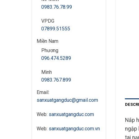
0983.76.78.99
VPDG
07899.51555
Miền Nam
Phương
096.474.5289
Minh
0983.767.899
Email:
sanxuatgangduc@gmail.com
DESCR
Web:
sanxuatgangduc.com
Nắp h
Web:
sanxuatgangduc.com.vn
ngập 
tai n