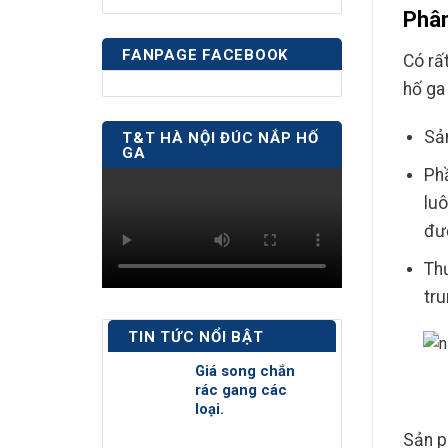
Phân
FANPAGE FACEBOOK
Có rấ
hố ga
Sản
T&T HÀ NỘI ĐÚC NẮP HỐ
GA
Phầ
luô
đư
Thư
tru
TIN TỨC NỔI BẬT
Giá song chắn
rác gang các
loại.
Sản p