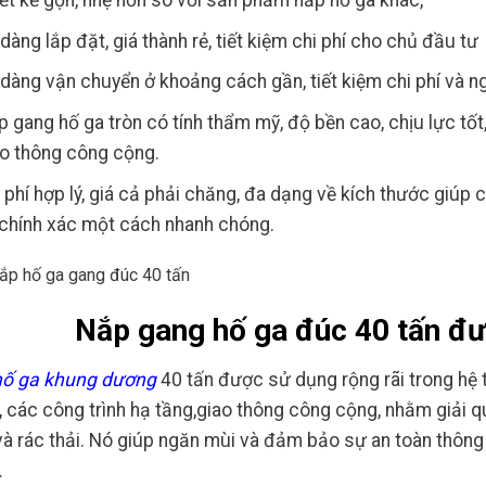
ết kế gọn, nhẹ hơn so với sản phẩm nắp hố ga khác,
dàng lắp đặt, giá thành rẻ, tiết kiệm chi phí cho chủ đầu tư
dàng vận chuyển ở khoảng cách gần, tiết kiệm chi phí và 
 gang hố ga tròn có tính thẩm mỹ, độ bền cao, chịu lực tốt
ao thông công cộng.
 phí hợp lý, giá cả phải chăng, đa dạng về kích thước giúp
 chính xác một cách nhanh chóng.
Nắp gang hố ga đúc 40 tấn đ
ố ga khung dương
40 tấn
được sử dụng rộng rãi trong hệ t
ị, các công trình hạ tầng,giao thông công cộng, nhằm giải q
à rác thải. Nó giúp ngăn mùi và đảm bảo sự an toàn thông 
.