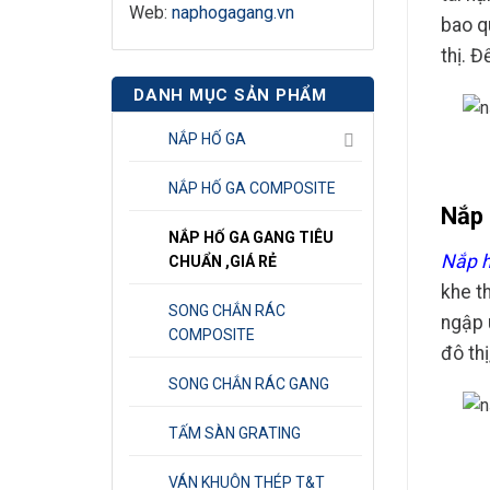
Web:
naphogagang.vn
bao q
thị. 
DANH MỤC SẢN PHẨM
NẮP HỐ GA
NẮP HỐ GA COMPOSITE
Nắp 
NẮP HỐ GA GANG TIÊU
Nắp
CHUẨN ,GIÁ RẺ
khe t
SONG CHẮN RÁC
ngập 
COMPOSITE
đô thị
SONG CHẮN RÁC GANG
TẤM SÀN GRATING
VÁN KHUÔN THÉP T&T