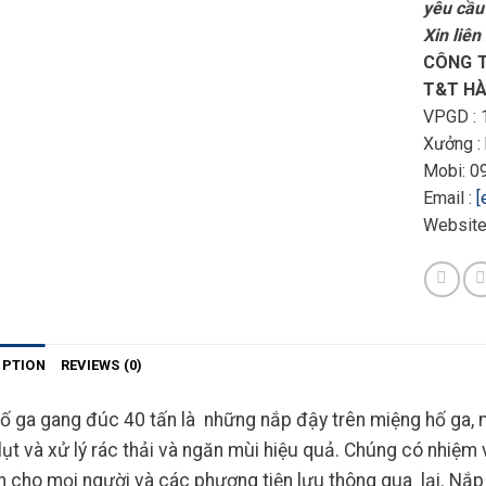
yêu cầu
Xin liên
CÔNG T
T&T HÀ
VPGD : 1
Xưởng :
Mobi:
Email :
[
Website
IPTION
REVIEWS (0)
ố ga gang đúc 40 tấn
là những nắp đậy trên miệng hố ga, 
lụt và xử lý rác thải và ngăn mùi hiệu quả. Chúng có nhiệm
ạn cho mọi người và các phương tiện lưu thông qua lại. Nắ