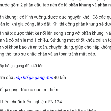
 nước gồm 2 phần cấu tạo nên đó là
phần khung
và
phần n
n khung : có hình vuông, được đúc nguyên khối. Có các q
ận lợi khi gia công , lắp đặt. Khi thi công phần khung sẽ đ
n nắp: được thiết kế nổi lên song song với phần khung. Nắ
 và có bản lề mở 1 chiều. Sử dụng một chốt khóa cài an toàn
 với khoá bảo vệ an toàn, chuyên dụng, giúp cho nắp không
g thời tạo sự chắc chắn và an toàn tránh mất cắp.
iểm của
nắp hố ga gang đúc
40 tấn
ố ga gang đúc có các ưu điểm :
t tiêu chuẩn kiểm nghiệm EN 124