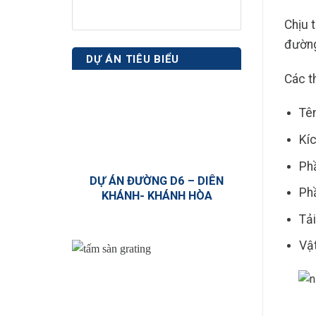
Chịu 
đường
DỰ ÁN TIÊU BIỂU
Các t
Tê
Kí
Ph
DỰ ÁN ĐƯỜNG D6 – DIÊN
Phầ
KHÁNH- KHÁNH HÒA
Tải
Vật