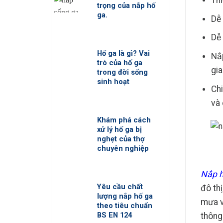
Thi
trọng của nắp hố
ga.
Dễ 
Dễ 
Hố ga là gì? Vai
Nắp
trò của hố ga
gi
trong đời sống
sinh hoạt
Chi
và
Khám phá cách
xử lý hố ga bị
nghẹt của thợ
chuyên nghiệp
Nắp h
Yêu cầu chất
đô th
lượng nắp hố ga
mưa v
theo tiêu chuẩn
BS EN 124
thông