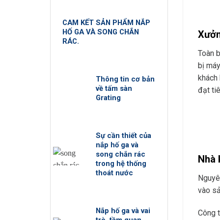
CAM KẾT SẢN PHẨM NẮP
HỐ GA VÀ SONG CHẮN
Xưởn
RÁC.
Toàn b
bị máy
khách 
Thông tin cơ bản
về tấm sàn
đạt ti
Grating
Sự cần thiết của
nắp hố ga và
song chắn rác
Nhà 
trong hệ thống
thoát nước
Nguyên
vào sả
Nắp hố ga và vai
Công t
trò, tầm quan