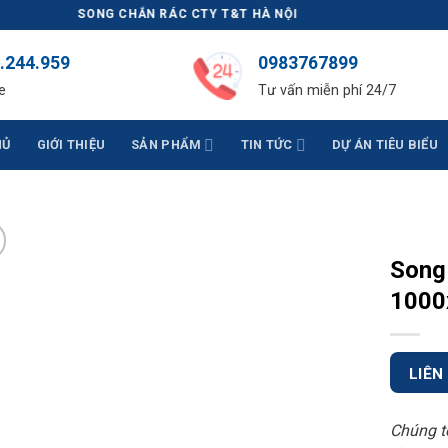
A, SONG CHẮN RÁC CTY T&T HÀ NỘI
.244.959
0983767899
e
Tư vấn miễn phí 24/7
HỦ
GIỚI THIỆU
SẢN PHẨM
TIN TỨC
DỰ ÁN TIÊU BIỂU
Song
1000
LIÊN
Chúng t