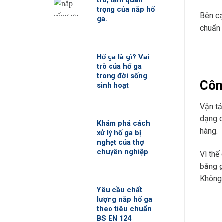
trọng của nắp hố
Bên cạ
ga.
chuẩn 
Hố ga là gì? Vai
trò của hố ga
trong đời sống
Côn
sinh hoạt
Vận tả
dạng c
Khám phá cách
hàng.
xử lý hố ga bị
nghẹt của thợ
chuyên nghiệp
Vì thế
bằng g
Không 
Yêu cầu chất
lượng nắp hố ga
theo tiêu chuẩn
BS EN 124