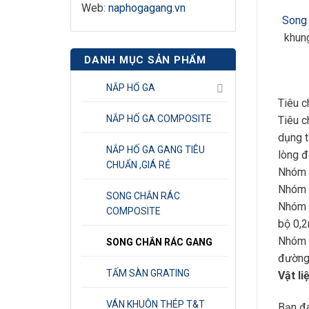
Web:
naphogagang.vn
Song 
khun
DANH MỤC SẢN PHẨM
NẮP HỐ GA
Tiêu 
NẮP HỐ GA COMPOSITE
Tiêu c
dụng t
NẮP HỐ GA GANG TIÊU
lòng đ
CHUẨN ,GIÁ RẺ
Nhóm 1
Nhóm 2
SONG CHẮN RÁC
Nhóm 3
COMPOSITE
bộ 0,2
Nhóm 4
SONG CHẮN RÁC GANG
đường
TẤM SÀN GRATING
Vật l
VÁN KHUÔN THÉP T&T
Bạn đa