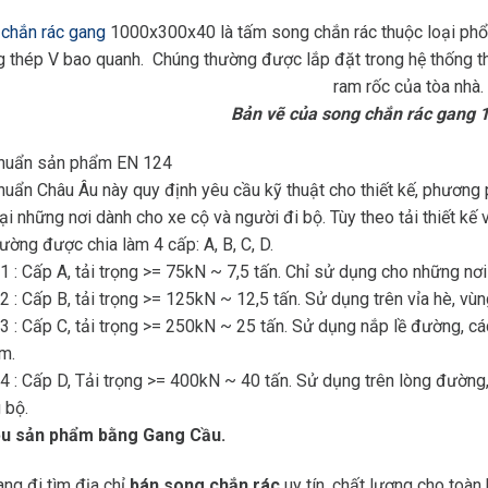
chắn rác gang
1000x300x40 là tấm song chắn rác thuộc loại phổ t
g thép V bao quanh. Chúng thường được lắp đặt trong hệ thống t
ram rốc của tòa nhà.
Bản vẽ của song chắn rác gang
chuẩn sản phẩm EN 124
huẩn Châu Âu này quy định yêu cầu kỹ thuật cho thiết kế, phươn
ại những nơi dành cho xe cộ và người đi bộ. Tùy theo tải thiết kế
ường được chia làm 4 cấp: A, B, C, D.
 : Cấp A, tải trọng >= 75kN ~ 7,5 tấn. Chỉ sử dụng cho những nơi
 : Cấp B, tải trọng >= 125kN ~ 12,5 tấn. Sử dụng trên vỉa hè, vùn
 : Cấp C, tải trọng >= 250kN ~ 25 tấn. Sử dụng nắp lề đường, các
m.
 : Cấp D, Tải trọng >= 400kN ~ 40 tấn. Sử dụng trên lòng đường
 bộ.
iệu sản phẩm bằng Gang Cầu.
ng đi tìm địa chỉ
bán song chắn rác
uy tín, chất lượng cho toà