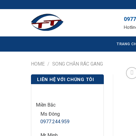
Skip
NẮP HỐ G
to
0977
content
Hotlin
TRANG C
HOME
/
SONG CHẮN RÁC GANG
LIÊN HỆ VỚI CHÚNG TÔI
Miền Bắc
Ms Đông
0977.244.959
Mr Minh