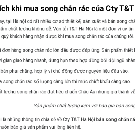
 ích khi mua song chắn rác của Cty T&T
ay, tại Hà nội có rất nhiều cơ sở thiết kế, sản xuất và bán song ch
ẩm chất lượng không dễ. Vận tải T&T Hà Nội là một đơn vị uy tín 
 quý khách hàng nhận được khi mua song chắn rác của chúng tôi.
 đơn hàng song chắn rác lớn đều được đáp ứng. Sản phẩm thiết k
i gian giao hàng nhanh, đúng hạn theo hợp đồng bởi đội ngũ nhân 
 bán phải chăng, hợp lý vì chủ động được nguyên liệu đầu vào.
 song chắn rác số lượng càng lớn thì mức chiết khấu càng cao.
t lượng song chắn rác đạt tiêu chuẩn Châu Âu nhưng giá thành vẫ
Sản phẩm chất lượng kèm với báo giá bán song 
i là những thông tin chia sẻ về Cty T&T Hà Nội
bán song chắn r
uốn báo giá sản phẩm vui lòng liên hệ.