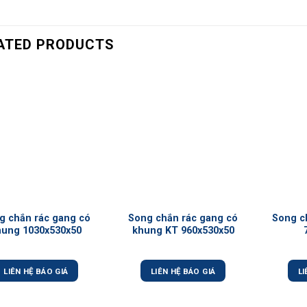
ATED PRODUCTS
+
+
g chắn rác gang có
Song chắn rác gang có
Song c
hung 1030x530x50
khung KT 960x530x50
LIÊN HỆ BÁO GIÁ
LIÊN HỆ BÁO GIÁ
LI