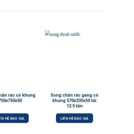
+
+
hắn rác có khung
Song chắn rác gang có
Song ch
750x750x50
khung 570x335x50 tải
10
12.5 tấn
ÊN HỆ BÁO GIÁ
LIÊN HỆ BÁO GIÁ
LIÊN 