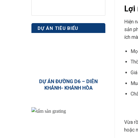
Lợi
Hiện n
DỰ ÁN TIÊU BIỂU
sản ph
ích mà
Mọi
Thờ
Giá
DỰ ÁN ĐƯỜNG D6 – DIÊN
Mua
KHÁNH- KHÁNH HÒA
Chấ
Vừa rồ
hoặc m