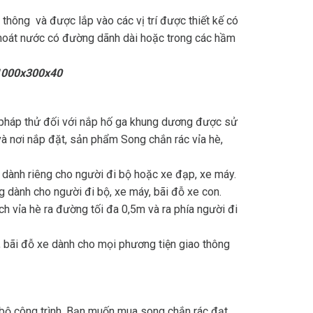
hông và được lắp vào các vị trí được thiết kế có
hoát nước có đường dãnh dài hoặc trong các hầm
 1000x300x40
g pháp thử đối với nắp hố ga khung dương được sử
 và nơi nắp đặt, sản phẩm Song chắn rác vỉa hè,
 dành riêng cho người đi bộ hoặc xe đạp, xe máy.
g dành cho người đi bộ, xe máy, bãi đỗ xe con.
h vỉa hè ra đường tối đa 0,5m và ra phía người đi
, bãi đỗ xe dành cho mọi phương tiện giao thông
n bộ công trình. Bạn muốn mua song chắn rác đạt