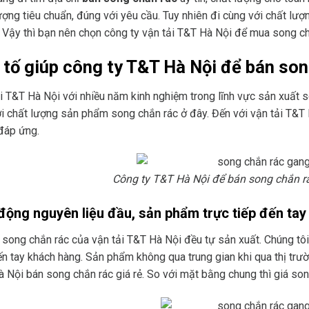
ượng tiêu chuẩn, đúng với yêu cầu. Tuy nhiên đi cùng với chất l
. Vậy thì bạn nên chọn công ty vận tải T&T Hà Nội để mua song ch
 tố giúp công ty T&T Hà Nội để bán song
i T&T Hà Nội với nhiều năm kinh nghiệm trong lĩnh vực sản xuất 
i chất lượng sản phẩm song chắn rác ở đây. Đến với vận tải T&T
đáp ứng.
Công ty T&T Hà Nội để bán song chắn rác
động nguyên liệu đầu, sản phẩm trực tiếp đến ta
 song chắn rác của vận tải T&T Hà Nội đều tự sản xuất. Chúng t
n tay khách hàng. Sản phẩm không qua trung gian khi qua thị trư
 Nội bán song chắn rác giá rẻ. So với mặt bằng chung thì giá song