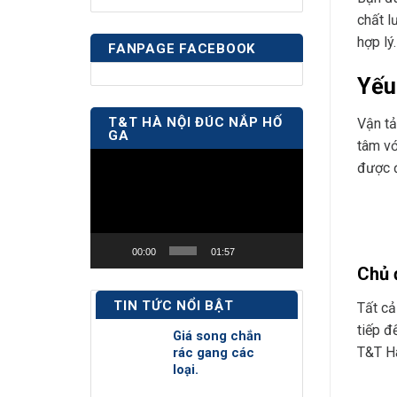
chất l
hợp lý
FANPAGE FACEBOOK
Yếu
T&T HÀ NỘI ĐÚC NẮP HỐ
Vận tả
GA
tâm vớ
Trình
được 
chơi
Video
00:00
01:57
Chủ 
TIN TỨC NỔI BẬT
Tất cả
tiếp
đế
Giá song chắn
T&T Hà
rác gang các
loại.