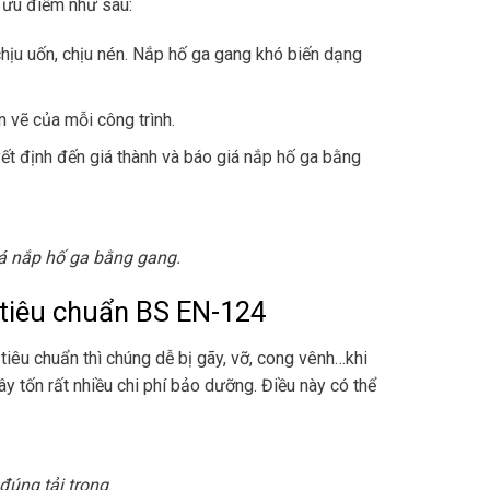
 ưu điểm như sau:
hịu uốn, chịu nén. Nắp hố ga gang khó biến dạng
n vẽ của mỗi công trình.
ết định đến giá thành và báo giá nắp hố ga bằng
á nắp hố ga bằng gang.
 tiêu chuẩn BS EN-124
 tiêu chuẩn thì chúng dễ bị gãy, vỡ, cong vênh…khi
gây tốn rất nhiều chi phí bảo dưỡng. Điều này có thể
đúng tải trọng