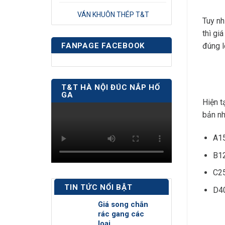
VÁN KHUÔN THÉP T&T
Tuy nh
thì gi
đúng l
FANPAGE FACEBOOK
T&T HÀ NỘI ĐÚC NẮP HỐ
GA
Hiện t
bản nh
A15
B12
C25
TIN TỨC NỔI BẬT
D40
Giá song chắn
rác gang các
loại.