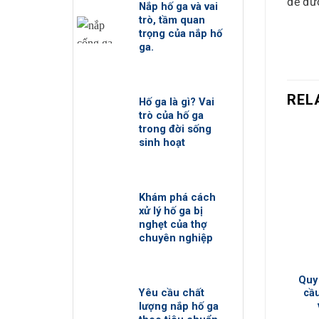
để đươ
Nắp hố ga và vai
trò, tầm quan
trọng của nắp hố
ga.
REL
Hố ga là gì? Vai
trò của hố ga
trong đời sống
sinh hoạt
Khám phá cách
xử lý hố ga bị
nghẹt của thợ
chuyên nghiệp
+
Quy 
Yêu cầu chất
cầu
lượng nắp hố ga