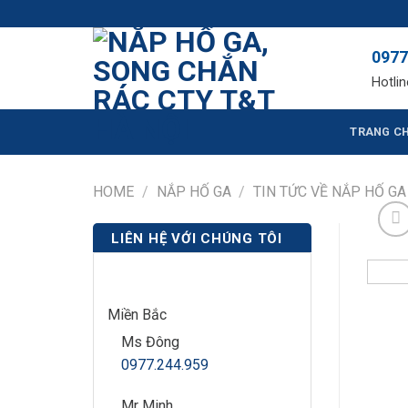
Skip
NẮP HỐ GA, SON
to
0977
content
Hotlin
TRANG C
HOME
/
NẮP HỐ GA
/
TIN TỨC VỀ NẮP HỐ GA
LIÊN HỆ VỚI CHÚNG TÔI
Miền Bắc
Ms Đông
0977.244.959
Mr Minh