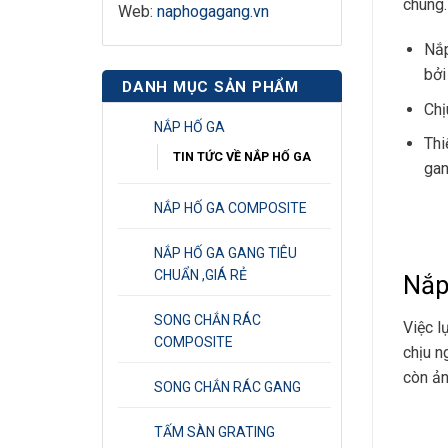
chúng.
Web:
naphogagang.vn
Nắp
bởi
DANH MỤC SẢN PHẨM
Chị
NẮP HỐ GA
Thi
TIN TỨC VỀ NẮP HỐ GA
gan
NẮP HỐ GA COMPOSITE
NẮP HỐ GA GANG TIÊU
CHUẨN ,GIÁ RẺ
Nắp
SONG CHẮN RÁC
Việc l
COMPOSITE
chịu n
còn ản
SONG CHẮN RÁC GANG
TẤM SÀN GRATING