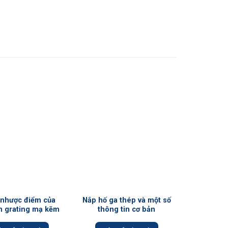
+
+
 nhược điểm của
Nắp hố ga thép và một số
Ưu điểm 
n grating mạ kẽm
thông tin cơ bản
cột bằng 
khi gi