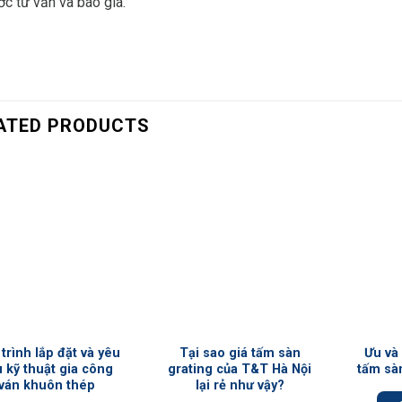
c tư vấn và báo giá.
ATED PRODUCTS
+
+
trình lắp đặt và yêu
Tại sao giá tấm sàn
Ưu và
 kỹ thuật gia công
grating của T&T Hà Nội
tấm sà
ván khuôn thép
lại rẻ như vậy?