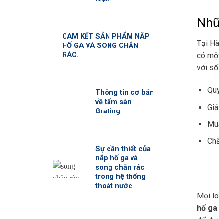
Nhữ
CAM KẾT SẢN PHẨM NẮP
Tại Hà
HỐ GA VÀ SONG CHẮN
RÁC.
có một
với số
Quy
Thông tin cơ bản
về tấm sàn
Giá
Grating
Mua
Chấ
Sự cần thiết của
nắp hố ga và
song chắn rác
trong hệ thống
thoát nước
Mọi lo
hố ga