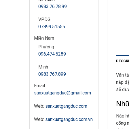
0983.76.78.99
VPDG
07899.51555
Miền Nam
Phương
096.474.5289
DESCR
Minh
0983.767.899
Vận tả
nắp đậ
Email:
sẽ đư
sanxuatgangduc@gmail.com
Nhữ
Web:
sanxuatgangduc.com
Nắp hố
Web:
sanxuatgangduc.com.vn
cống n