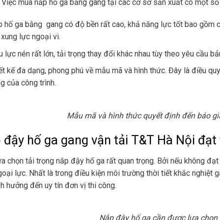
 Việc mua nắp hố ga bằng gang tại các cơ sở sản xuất có một số
 hố ga bằng gang có độ bền rất cao, khả năng lực tốt bao gồm c
 xung lực ngoại vi.
u lực nén rất lớn, tải trọng thay đổi khác nhau tùy theo yêu cầu bả
ết kế đa dạng, phong phú về mẫu mã và hình thức. Đây là điều quy
g của công trình.
Mẫu mã và hình thức quyết định đến báo gi
 đậy hố ga gang vận tải T&T Hà Nội đạt
ựa chọn tải trọng nắp đậy hố ga rất quan trọng. Bởi nếu không đạt
goại lực. Nhất là trong điều kiện môi trường thời tiết khắc nghiệt 
h hưởng đến uy tín đơn vị thi công.
Nắp đậy hố ga cần được lựa chọn 