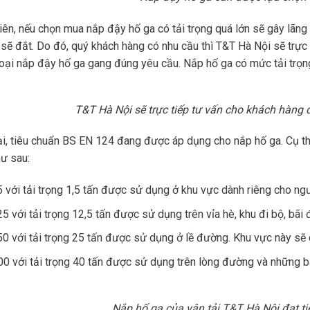
iên, nếu chọn mua nắp đậy hố ga có tải trọng quá lớn sẽ gây lãng 
á sẽ đắt. Do đó, quý khách hàng có nhu cầu thì T&T Hà Nội sẽ trực
oại nắp đậy hố ga gang đúng yêu cầu. Nắp hố ga có mức tải trọng
T&T Hà Nội sẽ trực tiếp tư vấn cho khách hàng
ại, tiêu chuẩn BS EN 124 đang được áp dụng cho nắp hố ga. Cụ th
ư sau:
 với tải trọng 1,5 tấn được sử dụng ở khu vực dành riêng cho ng
5 với tải trọng 12,5 tấn được sử dụng trên vỉa hè, khu đi bộ, bãi 
0 với tải trọng 25 tấn được sử dụng ở lề đường. Khu vực này sẽ 
0 với tải trọng 40 tấn được sử dụng trên lòng đường và những b
Nắp hố ga của vận tải T&T Hà Nội đạt t