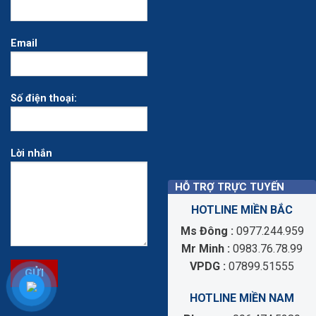
Email
Số điện thoại:
Lời nhắn
HỖ TRỢ TRỰC TUYẾN
HOTLINE MIỀN BẮC
Ẩn
Ms Đông :
0977.244.959
Mr Minh :
0983.76.78.99
VPDG :
07899.51555
HOTLINE MIỀN NAM