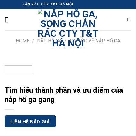
Skip
SONG CHẮN RÁC CTY T&T HÀ NỘI
to
content
HOME
/
NẮP HỐ GA
/
TIN TỨC VỀ NẮP HỐ GA
Tìm hiểu thành phần và ưu điểm của
nắp hố ga gang
LIÊN HỆ BÁO GIÁ