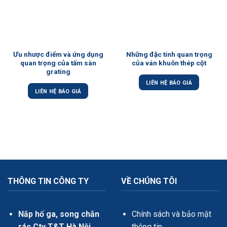
Ưu nhược điểm và ứng dụng
Những đặc tính quan trọng
quan trọng của tấm sàn
của ván khuôn thép cột
grating
LIÊN HỆ BÁO GIÁ
LIÊN HỆ BÁO GIÁ
THÔNG TIN CÔNG TY
VỀ CHÚNG TÔI
Nắp hố ga, song chắn
Chính sách và bảo mật
rác Cty T&T Hà Nội
thông tin